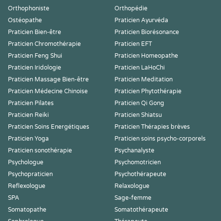
Orthophoniste
Orthopédie
Ostéopathe
Praticien Ayurvéda
Praticien Bien-être
Praticien Biorésonance
Praticien Chromothérapie
Praticien EFT
Praticien Feng Shui
Praticien Homeopathe
Praticien Iridologie
Praticien LaHoChi
Praticien Massage Bien-être
Praticien Meditation
Praticien Médecine Chinoise
Praticien Phytothérapie
Praticien Pilates
Praticien Qi Gong
Praticien Reiki
Praticien Shiatsu
Praticien Soins Energétiques
Praticien Thérapies brèves
Praticien Yoga
Praticien soins psycho-corporels
Praticien sonothérapie
Psychanalyste
Psychologue
Psychomotricien
Psychopraticien
Psychothérapeute
Reflexologue
Relaxologue
SPA
Sage-femme
Somatopathe
Somatothérapeute