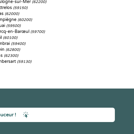
logne-sur-Mer
(62200)
trelos
(59150)
as
(62000)
mpiègne
(60200)
uai
(59500)
cq-en-Barœul
(59700)
il
(60100)
mbrai
(59400)
vin
(62800)
ns
(62300)
bersart
(59130)
ouceur !