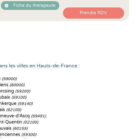
Fiche du thérapeute
Prendre RDV
ans les villes en Hauts-de-France :
e
(59000)
iens
(80000)
rcoing
(59200)
ubaix
(59100)
nkerque
(59140)
ais
(62100)
leneuve-d'Ascq
(59491)
nt-Quentin
(02100)
uvais
(60155)
enciennes
(59300)