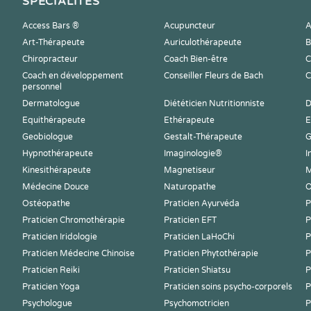
SPÉCIALITÉS
Access Bars ®
Acupuncteur
A
Art-Thérapeute
Auriculothérapeute
B
Chiropracteur
Coach Bien-être
C
Coach en développement
Conseiller Fleurs de Bach
C
personnel
Dermatologue
Diététicien Nutritionniste
D
Equithérapeute
Ethérapeute
E
Geobiologue
Gestalt-Thérapeute
G
Hypnothérapeute
Imaginologie®
I
Kinesithérapeute
Magnetiseur
M
Médecine Douce
Naturopathe
O
Ostéopathe
Praticien Ayurvéda
P
Praticien Chromothérapie
Praticien EFT
P
Praticien Iridologie
Praticien LaHoChi
P
Praticien Médecine Chinoise
Praticien Phytothérapie
P
Praticien Reiki
Praticien Shiatsu
P
Praticien Yoga
Praticien soins psycho-corporels
P
Psychologue
Psychomotricien
P