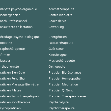
nalyste psycho-organique
Aromathérapeute
ioénergéticien
Centre Bien-être
oach Professionnel
Coach de vie
onsultante en lactation
Coworking
écodage psycho-biologique
Energéticien
tiopathe
Fasciathérapeute
raphothérapeute
Guérisseur
nfirmier
Kinesiologue
asseur
Musicothérapeute
rthophoniste
Orthopédie
raticien Bien-être
Praticien Biorésonance
raticien Feng Shui
Praticien Homeopathe
raticien Massage Bien-être
Praticien Meditation
raticien Pilates
Praticien Qi Gong
raticien Soins Energétiques
Praticien Thérapies brèves
raticien sonothérapie
Psychanalyste
sychopraticien
Psychothérapeute