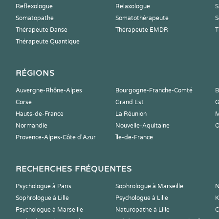
Reflexologue
Relaxologue
S
Somatopathe
Somatothérapeute
S
Thérapeute Danse
Thérapeute EMDR
T
Thérapeute Quantique
RÉGIONS
Auvergne-Rhône-Alpes
Bourgogne-Franche-Comté
B
Corse
Grand Est
G
Hauts-de-France
La Réunion
M
Normandie
Nouvelle-Aquitaine
O
Provence-Alpes-Côte d'Azur
Île-de-France
RECHERCHES FRÉQUENTES
Psychologue à Paris
Sophrologue à Marseille
N
Sophrologue à Lille
Psychologue à Lille
K
Psychologue à Marseille
Naturopathe à Lille
C