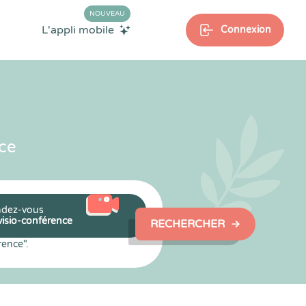
NOUVEAU
L'appli mobile
Connexion
ce
dez-vous
visio-conférence
RECHERCHER
rence".