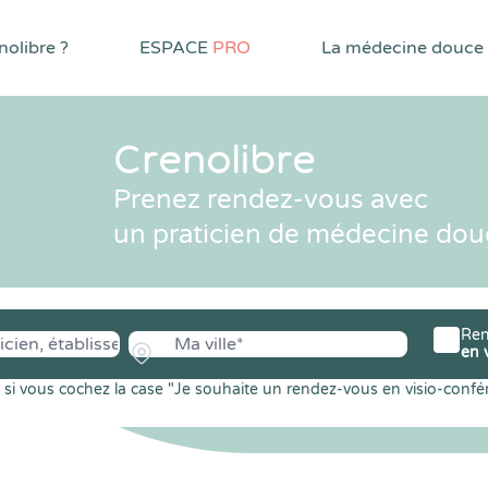
olibre ?
ESPACE
PRO
La médecine douce
Crenolibre
Prenez rendez-vous avec
un praticien de médecine dou
Ren
en 
si vous cochez la case "Je souhaite un rendez-vous en visio-confé