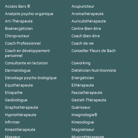
Access Bars ®
Acupuncteur
Analyste psycho-organique
Aromathérapeute
Art-Thérapeute
Auriculothérapeute
Bioénergéticien
Centre Bien-être
Chiropracteur
Coach Bien-être
Coach Professionnel
Coach de vie
Coach en développement
Conseiller Fleurs de Bach
personnel
Consultante en lactation
Coworking
Dermatologue
Diététicien Nutritionniste
Décodage psycho-biologique
Energéticien
Equithérapeute
Ethérapeute
Etiopathe
Fasciathérapeute
Geobiologue
Gestalt-Thérapeute
Graphothérapeute
Guérisseur
Hypnothérapeute
Imaginologie®
Infirmier
Kinesiologue
Kinesithérapeute
Magnetiseur
Masseur
Musicothérapeute