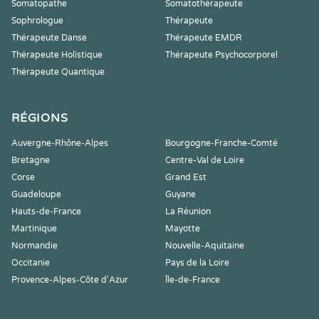
Somatopathe
Somatothérapeute
Sophrologue
Thérapeute
Thérapeute Danse
Thérapeute EMDR
Thérapeute Holistique
Thérapeute Psychocorporel
Thérapeute Quantique
RÉGIONS
Auvergne-Rhône-Alpes
Bourgogne-Franche-Comté
Bretagne
Centre-Val de Loire
Corse
Grand Est
Guadeloupe
Guyane
Hauts-de-France
La Réunion
Martinique
Mayotte
Normandie
Nouvelle-Aquitaine
Occitanie
Pays de la Loire
Provence-Alpes-Côte d'Azur
Île-de-France