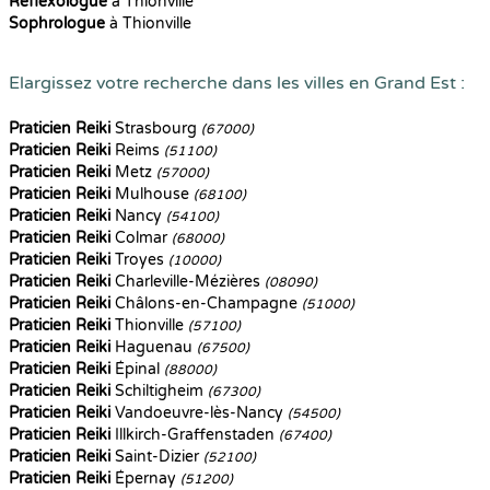
Reflexologue
à Thionville
Sophrologue
à Thionville
Elargissez votre recherche dans les villes en Grand Est :
Praticien Reiki
Strasbourg
(67000)
Praticien Reiki
Reims
(51100)
Praticien Reiki
Metz
(57000)
Praticien Reiki
Mulhouse
(68100)
Praticien Reiki
Nancy
(54100)
Praticien Reiki
Colmar
(68000)
Praticien Reiki
Troyes
(10000)
Praticien Reiki
Charleville-Mézières
(08090)
Praticien Reiki
Châlons-en-Champagne
(51000)
Praticien Reiki
Thionville
(57100)
Praticien Reiki
Haguenau
(67500)
Praticien Reiki
Épinal
(88000)
Praticien Reiki
Schiltigheim
(67300)
Praticien Reiki
Vandoeuvre-lès-Nancy
(54500)
Praticien Reiki
Illkirch-Graffenstaden
(67400)
Praticien Reiki
Saint-Dizier
(52100)
Praticien Reiki
Épernay
(51200)