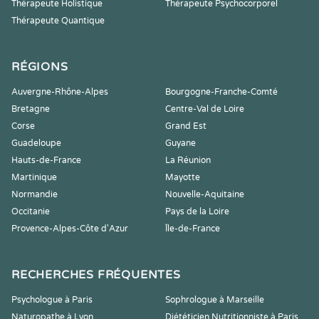
Thérapeute Holistique
Thérapeute Psychocorporel
Thérapeute Quantique
RÉGIONS
Auvergne-Rhône-Alpes
Bourgogne-Franche-Comté
Bretagne
Centre-Val de Loire
Corse
Grand Est
Guadeloupe
Guyane
Hauts-de-France
La Réunion
Martinique
Mayotte
Normandie
Nouvelle-Aquitaine
Occitanie
Pays de la Loire
Provence-Alpes-Côte d'Azur
Île-de-France
RECHERCHES FRÉQUENTES
Psychologue à Paris
Sophrologue à Marseille
Naturopathe à Lyon
Diététicien Nutritionniste à Paris