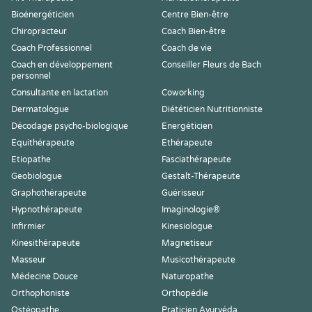
Bioénergéticien
Centre Bien-être
Chiropracteur
Coach Bien-être
Coach Professionnel
Coach de vie
Coach en développement
Conseiller Fleurs de Bach
personnel
Consultante en lactation
Coworking
Dermatologue
Diététicien Nutritionniste
Décodage psycho-biologique
Energéticien
Equithérapeute
Ethérapeute
Etiopathe
Fasciathérapeute
Geobiologue
Gestalt-Thérapeute
Graphothérapeute
Guérisseur
Hypnothérapeute
Imaginologie®
Infirmier
Kinesiologue
Kinesithérapeute
Magnetiseur
Masseur
Musicothérapeute
Médecine Douce
Naturopathe
Orthophoniste
Orthopédie
Ostéopathe
Praticien Ayurvéda