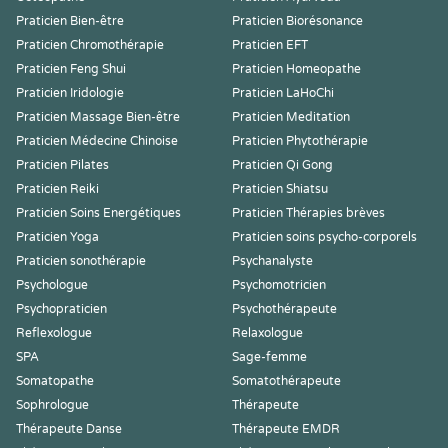
Praticien Bien-être
Praticien Biorésonance
Praticien Chromothérapie
Praticien EFT
Praticien Feng Shui
Praticien Homeopathe
Praticien Iridologie
Praticien LaHoChi
Praticien Massage Bien-être
Praticien Meditation
Praticien Médecine Chinoise
Praticien Phytothérapie
Praticien Pilates
Praticien Qi Gong
Praticien Reiki
Praticien Shiatsu
Praticien Soins Energétiques
Praticien Thérapies brèves
Praticien Yoga
Praticien soins psycho-corporels
Praticien sonothérapie
Psychanalyste
Psychologue
Psychomotricien
Psychopraticien
Psychothérapeute
Reflexologue
Relaxologue
SPA
Sage-femme
Somatopathe
Somatothérapeute
Sophrologue
Thérapeute
Thérapeute Danse
Thérapeute EMDR