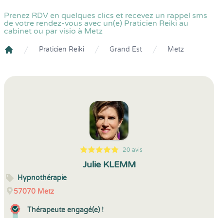
Prenez RDV en quelques clics et recevez un rappel sms
de votre rendez-vous avec un(e) Praticien Reiki au
cabinet ou par visio à Metz
Praticien Reiki
Grand Est
Metz
Crenolibre
20 avis
5
1
5
20
Julie KLEMM
Hypnothérapie
57070
Metz
Thérapeute engagé(e) !