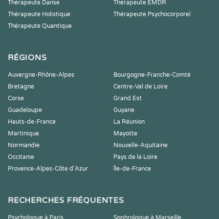
Thérapeute Danse
Thérapeute EMDR
Thérapeute Holistique
Thérapeute Psychocorporel
Thérapeute Quantique
RÉGIONS
Auvergne-Rhône-Alpes
Bourgogne-Franche-Comté
Bretagne
Centre-Val de Loire
Corse
Grand Est
Guadeloupe
Guyane
Hauts-de-France
La Réunion
Martinique
Mayotte
Normandie
Nouvelle-Aquitaine
Occitanie
Pays de la Loire
Provence-Alpes-Côte d'Azur
Île-de-France
RECHERCHES FRÉQUENTES
Psychologue à Paris
Sophrologue à Marseille