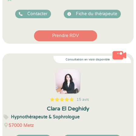
Contacter
Fiche du thérapeute
Prendre RDV
Consultation en visio disponible
15 avis
5
1
5
15
Clara El Deghidy
Hypnothérapeute & Sophrologue
57000
Metz