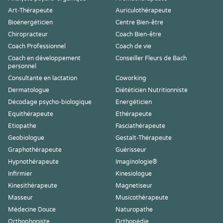
Art-Thérapeute
Auriculothérapeute
Bioénergéticien
Centre Bien-être
Chiropracteur
Coach Bien-être
Coach Professionnel
Coach de vie
Coach en développement
Conseiller Fleurs de Bach
personnel
Consultante en lactation
Coworking
Dermatologue
Diététicien Nutritionniste
Décodage psycho-biologique
Energéticien
Equithérapeute
Ethérapeute
Etiopathe
Fasciathérapeute
Geobiologue
Gestalt-Thérapeute
Graphothérapeute
Guérisseur
Hypnothérapeute
Imaginologie®
Infirmier
Kinesiologue
Kinesithérapeute
Magnetiseur
Masseur
Musicothérapeute
Médecine Douce
Naturopathe
Orthophoniste
Orthopédie