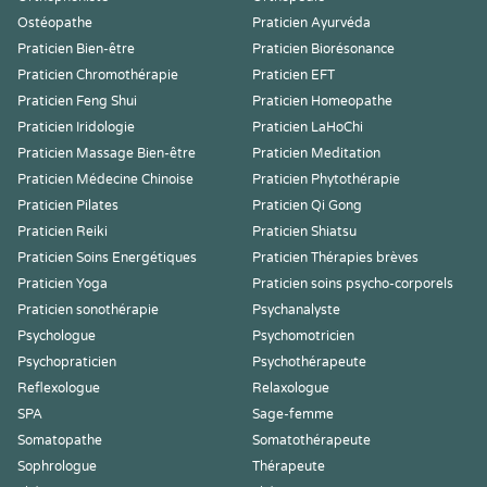
Ostéopathe
Praticien Ayurvéda
Praticien Bien-être
Praticien Biorésonance
Praticien Chromothérapie
Praticien EFT
Praticien Feng Shui
Praticien Homeopathe
Praticien Iridologie
Praticien LaHoChi
Praticien Massage Bien-être
Praticien Meditation
Praticien Médecine Chinoise
Praticien Phytothérapie
Praticien Pilates
Praticien Qi Gong
Praticien Reiki
Praticien Shiatsu
Praticien Soins Energétiques
Praticien Thérapies brèves
Praticien Yoga
Praticien soins psycho-corporels
Praticien sonothérapie
Psychanalyste
Psychologue
Psychomotricien
Psychopraticien
Psychothérapeute
Reflexologue
Relaxologue
SPA
Sage-femme
Somatopathe
Somatothérapeute
Sophrologue
Thérapeute