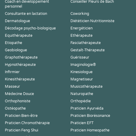
Coach en développement
Conseiller Fleurs de Bach
personnel
Consultante en lactation
Coworking
Dermatologue
Diététicien Nutritionniste
Décodage psycho-biologique
Energéticien
Equithérapeute
Ethérapeute
Etiopathe
Fasciathérapeute
Geobiologue
Gestalt-Thérapeute
Graphothérapeute
Guérisseur
Hypnothérapeute
Imaginologie®
Infirmier
Kinesiologue
Kinesithérapeute
Magnetiseur
Masseur
Musicothérapeute
Médecine Douce
Naturopathe
Orthophoniste
Orthopédie
Ostéopathe
Praticien Ayurvéda
Praticien Bien-être
Praticien Biorésonance
Praticien Chromothérapie
Praticien EFT
Praticien Feng Shui
Praticien Homeopathe