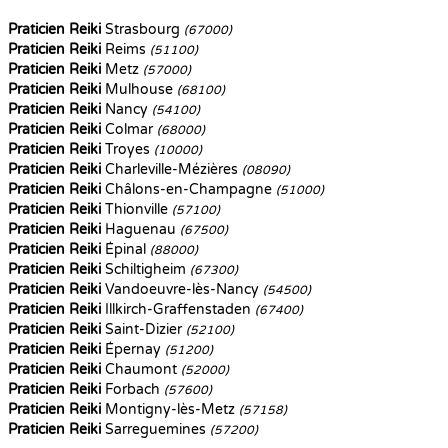
Praticien Reiki
Strasbourg
(67000)
Praticien Reiki
Reims
(51100)
Praticien Reiki
Metz
(57000)
Praticien Reiki
Mulhouse
(68100)
Praticien Reiki
Nancy
(54100)
Praticien Reiki
Colmar
(68000)
Praticien Reiki
Troyes
(10000)
Praticien Reiki
Charleville-Mézières
(08090)
Praticien Reiki
Châlons-en-Champagne
(51000)
Praticien Reiki
Thionville
(57100)
Praticien Reiki
Haguenau
(67500)
Praticien Reiki
Épinal
(88000)
Praticien Reiki
Schiltigheim
(67300)
Praticien Reiki
Vandoeuvre-lès-Nancy
(54500)
Praticien Reiki
Illkirch-Graffenstaden
(67400)
Praticien Reiki
Saint-Dizier
(52100)
Praticien Reiki
Épernay
(51200)
Praticien Reiki
Chaumont
(52000)
Praticien Reiki
Forbach
(57600)
Praticien Reiki
Montigny-lès-Metz
(57158)
Praticien Reiki
Sarreguemines
(57200)