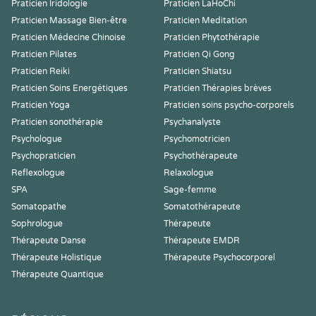
Praticien Iridologie
Praticien LaHoChi
Praticien Massage Bien-être
Praticien Meditation
Praticien Médecine Chinoise
Praticien Phytothérapie
Praticien Pilates
Praticien Qi Gong
Praticien Reiki
Praticien Shiatsu
Praticien Soins Energétiques
Praticien Thérapies brèves
Praticien Yoga
Praticien soins psycho-corporels
Praticien sonothérapie
Psychanalyste
Psychologue
Psychomotricien
Psychopraticien
Psychothérapeute
Reflexologue
Relaxologue
SPA
Sage-femme
Somatopathe
Somatothérapeute
Sophrologue
Thérapeute
Thérapeute Danse
Thérapeute EMDR
Thérapeute Holistique
Thérapeute Psychocorporel
Thérapeute Quantique