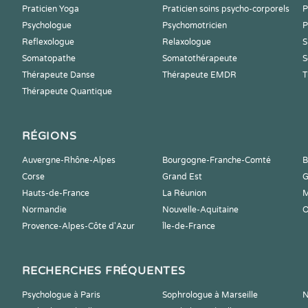
Praticien Yoga
Praticien soins psycho-corporels
P
Psychologue
Psychomotricien
P
Reflexologue
Relaxologue
S
Somatopathe
Somatothérapeute
S
Thérapeute Danse
Thérapeute EMDR
T
Thérapeute Quantique
RÉGIONS
Auvergne-Rhône-Alpes
Bourgogne-Franche-Comté
B
Corse
Grand Est
G
Hauts-de-France
La Réunion
M
Normandie
Nouvelle-Aquitaine
O
Provence-Alpes-Côte d'Azur
Île-de-France
RECHERCHES FRÉQUENTES
Psychologue à Paris
Sophrologue à Marseille
N