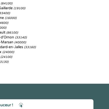
e
(64100)
Gaillarde
(19100)
33400)
ême
(16000)
4600)
000)
ault
(86100)
e-d'Ornon
(33140)
-Marsan
(40000)
dard-en-Jalles
(33160)
ux
(24000)
c
(24100)
33130)
ouceur !