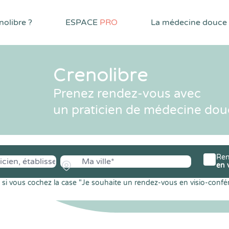
olibre ?
ESPACE
PRO
La médecine douce
Crenolibre
Prenez rendez-vous avec
un praticien de médecine dou
Ren
en 
si vous cochez la case "Je souhaite un rendez-vous en visio-confé