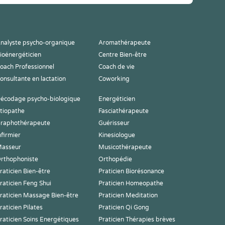
nalyste psycho-organique
Aromathérapeute
ioénergéticien
Centre Bien-être
oach Professionnel
Coach de vie
onsultante en lactation
Coworking
écodage psycho-biologique
Energéticien
tiopathe
Fasciathérapeute
raphothérapeute
Guérisseur
nfirmier
Kinesiologue
asseur
Musicothérapeute
rthophoniste
Orthopédie
raticien Bien-être
Praticien Biorésonance
raticien Feng Shui
Praticien Homeopathe
raticien Massage Bien-être
Praticien Meditation
raticien Pilates
Praticien Qi Gong
raticien Soins Energétiques
Praticien Thérapies brèves