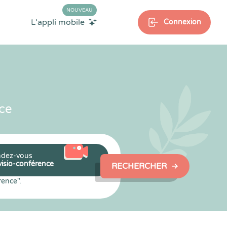
NOUVEAU
L'appli mobile
Connexion
ce
dez-vous
visio-conférence
RECHERCHER
rence".