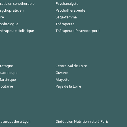
raticien sonothérapie
Psychanalyste
sychopraticien
Psychothérapeute
PA
Sage-femme
ophrologue
Thérapeute
hérapeute Holistique
Thérapeute Psychocorporel
retagne
Centre-Val de Loire
uadeloupe
Guyane
artinique
Mayotte
ccitanie
Pays de la Loire
aturopathe à Lyon
Diététicien Nutritionniste à Paris