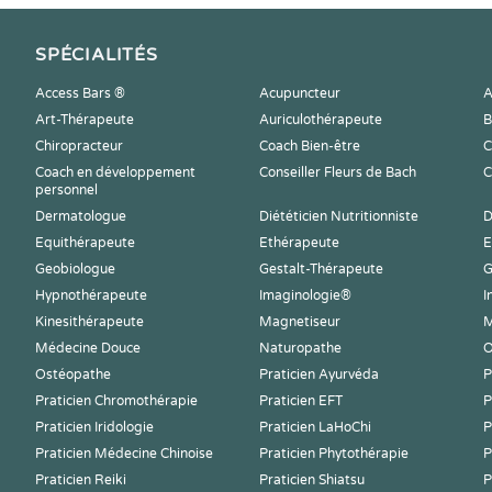
SPÉCIALITÉS
Access Bars ®
Acupuncteur
A
Art-Thérapeute
Auriculothérapeute
B
Chiropracteur
Coach Bien-être
C
Coach en développement
Conseiller Fleurs de Bach
C
personnel
Dermatologue
Diététicien Nutritionniste
D
Equithérapeute
Ethérapeute
E
Geobiologue
Gestalt-Thérapeute
G
Hypnothérapeute
Imaginologie®
I
Kinesithérapeute
Magnetiseur
M
Médecine Douce
Naturopathe
O
Ostéopathe
Praticien Ayurvéda
P
Praticien Chromothérapie
Praticien EFT
P
Praticien Iridologie
Praticien LaHoChi
P
Praticien Médecine Chinoise
Praticien Phytothérapie
P
Praticien Reiki
Praticien Shiatsu
P