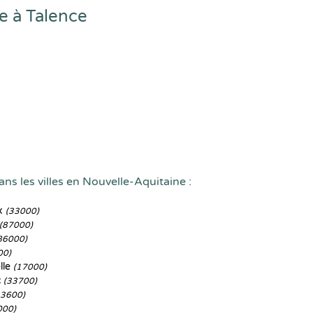
e à Talence
ns les villes en Nouvelle-Aquitaine :
x
(33000)
(87000)
86000)
00)
lle
(17000)
c
(33700)
33600)
000)