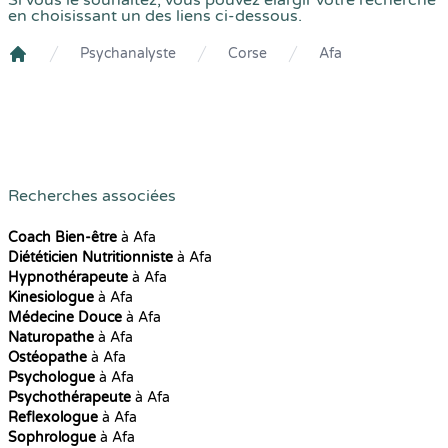
Si vous le souhaitez, vous pouvez élargir votre recherche
en choisissant un des liens ci-dessous.
Psychanalyste
Corse
Afa
Crenolibre
Recherches associées
Coach Bien-être
à Afa
Diététicien Nutritionniste
à Afa
Hypnothérapeute
à Afa
Kinesiologue
à Afa
Médecine Douce
à Afa
Naturopathe
à Afa
Ostéopathe
à Afa
Psychologue
à Afa
Psychothérapeute
à Afa
Reflexologue
à Afa
Sophrologue
à Afa