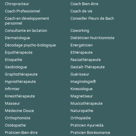
Chiropracteur
Coach Bien-être
Coach Professionnel
Coach de vie
Coach en développement
Conseiller Fleurs de Bach
personnel
Consultante en lactation
Coworking
Dermatologue
Diététicien Nutritionniste
Décodage psycho-biologique
Energéticien
Equithérapeute
Ethérapeute
Etiopathe
Fasciathérapeute
Geobiologue
Gestalt-Thérapeute
Graphothérapeute
Guérisseur
Hypnothérapeute
Imaginologie®
Infirmier
Kinesiologue
Kinesithérapeute
Magnetiseur
Masseur
Musicothérapeute
Médecine Douce
Naturopathe
Orthophoniste
Orthopédie
Ostéopathe
Praticien Ayurvéda
Praticien Bien-être
Praticien Biorésonance