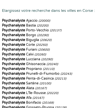
Elargissez votre recherche dans les villes en Corse :
Psychanalyste
Ajaccio
(20000)
Psychanalyste
Bastia
(20200)
Psychanalyste
Porto-Vecchio
(20137)
Psychanalyste
Borgo
(20290)
Psychanalyste
Biguglia
(20620)
Psychanalyste
Corte
(20250)
Psychanalyste
Furiani
(20600)
Psychanalyste
Calvi
(20260)
Psychanalyste
Lucciana
(20290)
Psychanalyste
Ghisonaccia
(20240)
Psychanalyste
Propriano
(20110)
Psychanalyste
Prunelli-di-Fiumorbo
(20243)
Psychanalyste
Penta-di-Casinca
(20213)
Psychanalyste
Sartène
(20100)
Psychanalyste
Alata
(20167)
Psychanalyste
L'Île-Rousse
(20220)
Psychanalyste
Afa
(20167)
Psychanalyste
Bonifacio
(20169)
Psychanalyste
Grosseto-Prugna
(20128)