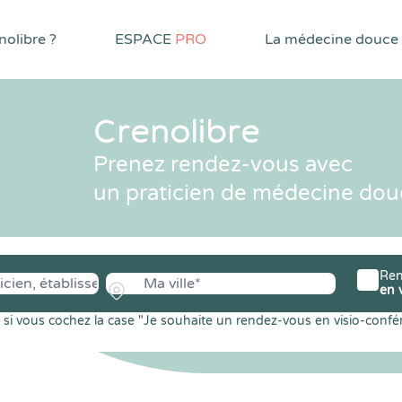
olibre ?
ESPACE
PRO
La médecine douce
Crenolibre
Prenez rendez-vous avec
un praticien de médecine dou
Ren
en 
si vous cochez la case "Je souhaite un rendez-vous en visio-confé