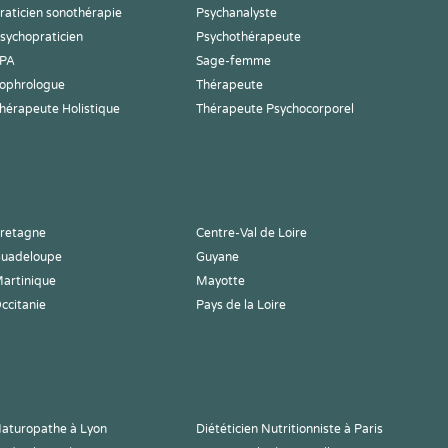
raticien sonothérapie
Psychanalyste
sychopraticien
Psychothérapeute
PA
Sage-femme
ophrologue
Thérapeute
hérapeute Holistique
Thérapeute Psychocorporel
retagne
Centre-Val de Loire
uadeloupe
Guyane
artinique
Mayotte
ccitanie
Pays de la Loire
aturopathe à Lyon
Diététicien Nutritionniste à Paris