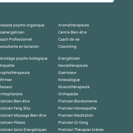
nalyste psycho-organique
Aromathérapeute
ioénergéticien
Centre Bien-être
oach Professionnel
Coach de vie
onsultante en lactation
Coworking
écodage psycho-biologique
Energéticien
tiopathe
Fasciathérapeute
raphothérapeute
Guérisseur
nfirmier
Kinesiologue
asseur
Musicothérapeute
rthophoniste
Orthopédie
raticien Bien-être
Praticien Biorésonance
raticien Feng Shui
Praticien Homeopathe
raticien Massage Bien-être
Praticien Meditation
raticien Pilates
Praticien Qi Gong
raticien Soins Energétiques
Praticien Thérapies brèves