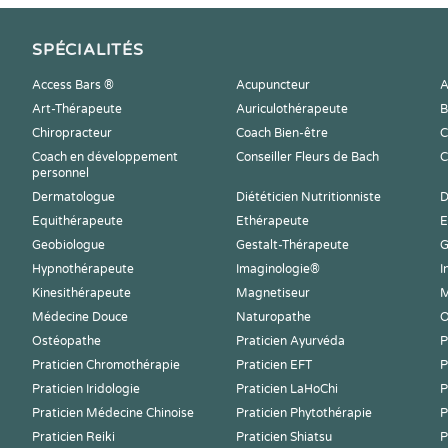
SPÉCIALITÉS
Access Bars ®
Acupuncteur
A
Art-Thérapeute
Auriculothérapeute
B
Chiropracteur
Coach Bien-être
C
Coach en développement
Conseiller Fleurs de Bach
C
personnel
Dermatologue
Diététicien Nutritionniste
D
Equithérapeute
Ethérapeute
E
Geobiologue
Gestalt-Thérapeute
G
Hypnothérapeute
Imaginologie®
I
Kinesithérapeute
Magnetiseur
M
Médecine Douce
Naturopathe
O
Ostéopathe
Praticien Ayurvéda
P
Praticien Chromothérapie
Praticien EFT
P
Praticien Iridologie
Praticien LaHoChi
P
Praticien Médecine Chinoise
Praticien Phytothérapie
P
Praticien Reiki
Praticien Shiatsu
P