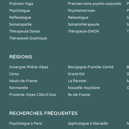
Praticien Yoga
Praticien soins psycho-corporels
P
Psychologue
Psychomotricien
P
Reflexologue
Relaxologue
S
Somatopathe
Somatothérapeute
S
Thérapeute Danse
Thérapeute EMDR
T
Thérapeute Quantique
RÉGIONS
Auvergne-Rhône-Alpes
Bourgogne-Franche-Comté
B
Corse
Grand Est
G
Hauts-de-France
La Réunion
M
Normandie
Nouvelle-Aquitaine
O
Provence-Alpes-Côte d'Azur
Île-de-France
RECHERCHES FRÉQUENTES
Psychologue à Paris
Sophrologue à Marseille
N