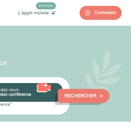
NOUVEAU
L'appli mobile
Connexion
ce
dez-vous
visio-conférence
RECHERCHER
rence".