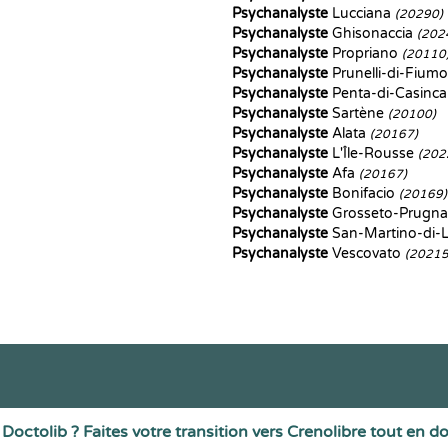
Psychanalyste
Lucciana
(20290)
Psychanalyste
Ghisonaccia
(202
Psychanalyste
Propriano
(20110
Psychanalyste
Prunelli-di-Fium
Psychanalyste
Penta-di-Casinc
Psychanalyste
Sartène
(20100)
Psychanalyste
Alata
(20167)
Psychanalyste
L'Île-Rousse
(202
Psychanalyste
Afa
(20167)
Psychanalyste
Bonifacio
(20169)
Psychanalyste
Grosseto-Prugn
Psychanalyste
San-Martino-di-
Psychanalyste
Vescovato
(20215
Doctolib ? Faites votre transition vers Crenolibre tout en d