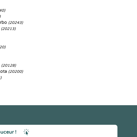
40)
)
orbo
(20243)
a
(20213)
20)
a
(20128)
Lota
(20200)
)
ouceur !