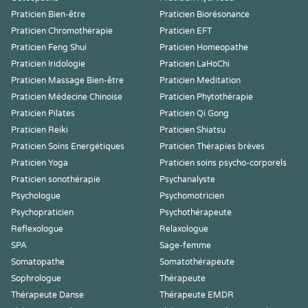
Praticien Bien-être
Praticien Biorésonance
Praticien Chromothérapie
Praticien EFT
Praticien Feng Shui
Praticien Homeopathe
Praticien Iridologie
Praticien LaHoChi
Praticien Massage Bien-être
Praticien Meditation
Praticien Médecine Chinoise
Praticien Phytothérapie
Praticien Pilates
Praticien Qi Gong
Praticien Reiki
Praticien Shiatsu
Praticien Soins Energétiques
Praticien Thérapies brèves
Praticien Yoga
Praticien soins psycho-corporels
Praticien sonothérapie
Psychanalyste
Psychologue
Psychomotricien
Psychopraticien
Psychothérapeute
Reflexologue
Relaxologue
SPA
Sage-femme
Somatopathe
Somatothérapeute
Sophrologue
Thérapeute
Thérapeute Danse
Thérapeute EMDR