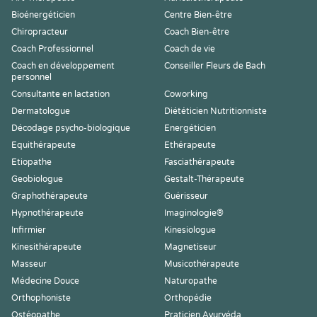
Bioénergéticien
Centre Bien-être
Chiropracteur
Coach Bien-être
Coach Professionnel
Coach de vie
Coach en développement
Conseiller Fleurs de Bach
personnel
Consultante en lactation
Coworking
Dermatologue
Diététicien Nutritionniste
Décodage psycho-biologique
Energéticien
Equithérapeute
Ethérapeute
Etiopathe
Fasciathérapeute
Geobiologue
Gestalt-Thérapeute
Graphothérapeute
Guérisseur
Hypnothérapeute
Imaginologie®
Infirmier
Kinesiologue
Kinesithérapeute
Magnetiseur
Masseur
Musicothérapeute
Médecine Douce
Naturopathe
Orthophoniste
Orthopédie
Ostéopathe
Praticien Ayurvéda