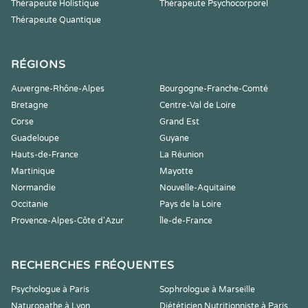
Thérapeute Holistique
Thérapeute Psychocorporel
Thérapeute Quantique
RÉGIONS
Auvergne-Rhône-Alpes
Bourgogne-Franche-Comté
Bretagne
Centre-Val de Loire
Corse
Grand Est
Guadeloupe
Guyane
Hauts-de-France
La Réunion
Martinique
Mayotte
Normandie
Nouvelle-Aquitaine
Occitanie
Pays de la Loire
Provence-Alpes-Côte d'Azur
Île-de-France
RECHERCHES FRÉQUENTES
Psychologue à Paris
Sophrologue à Marseille
Naturopathe à Lyon
Diététicien Nutritionniste à Paris