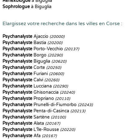
Reflexologue
à Biguglia
Sophrologue
à Biguglia
Elargissez votre recherche dans les villes en Corse :
Psychanalyste
Ajaccio
(20000)
Psychanalyste
Bastia
(20200)
Psychanalyste
Porto-Vecchio
(20137)
Psychanalyste
Borgo
(20290)
Psychanalyste
Biguglia
(20620)
Psychanalyste
Corte
(20250)
Psychanalyste
Furiani
(20600)
Psychanalyste
Calvi
(20260)
Psychanalyste
Lucciana
(20290)
Psychanalyste
Ghisonaccia
(20240)
Psychanalyste
Propriano
(20110)
Psychanalyste
Prunelli-di-Fiumorbo
(20243)
Psychanalyste
Penta-di-Casinca
(20213)
Psychanalyste
Sartène
(20100)
Psychanalyste
Alata
(20167)
Psychanalyste
L'Île-Rousse
(20220)
Psychanalyste
Afa
(20167)