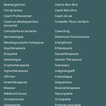
Bioénergéticien
Centre Bien-être
Chiropracteur
Coach Bien-être
Coach Professionnel
Coach de vie
Coach en développement
Conseiller Fleurs de Bach
personnel
Consultante en lactation
Coworking
Dermatologue
Diététicien Nutritionniste
Décodage psycho-biologique
Energéticien
Equithérapeute
Ethérapeute
Etiopathe
Fasciathérapeute
Geobiologue
Gestalt-Thérapeute
Graphothérapeute
Guérisseur
Hypnothérapeute
Imaginologie®
Infirmier
Kinesiologue
Kinesithérapeute
Magnetiseur
Masseur
Musicothérapeute
Médecine Douce
Naturopathe
Orthophoniste
Orthopédie
Ostéopathe
Praticien Ayurvéda