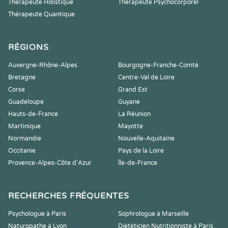
Thérapeute Holistique
Thérapeute Psychocorporel
Thérapeute Quantique
RÉGIONS
Auvergne-Rhône-Alpes
Bourgogne-Franche-Comté
Bretagne
Centre-Val de Loire
Corse
Grand Est
Guadeloupe
Guyane
Hauts-de-France
La Réunion
Martinique
Mayotte
Normandie
Nouvelle-Aquitaine
Occitanie
Pays de la Loire
Provence-Alpes-Côte d'Azur
Île-de-France
RECHERCHES FRÉQUENTES
Psychologue à Paris
Sophrologue à Marseille
Naturopathe à Lyon
Diététicien Nutritionniste à Paris