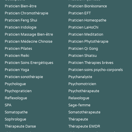
Praticien Bien-être
Praticien Biorésonance
Praticien Chromothérapie
Praticien EFT
Praticien Feng Shui
Praticien Homeopathe
Praticien Iridologie
Praticien LaHoChi
Praticien Massage Bien-être
Praticien Meditation
Praticien Médecine Chinoise
Praticien Phytothérapie
Praticien Pilates
Praticien Qi Gong
Praticien Reiki
Praticien Shiatsu
Praticien Soins Energétiques
Praticien Thérapies brèves
Praticien Yoga
Praticien soins psycho-corporels
Praticien sonothérapie
Psychanalyste
Psychologue
Psychomotricien
Psychopraticien
Psychothérapeute
Reflexologue
Relaxologue
SPA
Sage-femme
Somatopathe
Somatothérapeute
Sophrologue
Thérapeute
Thérapeute Danse
Thérapeute EMDR