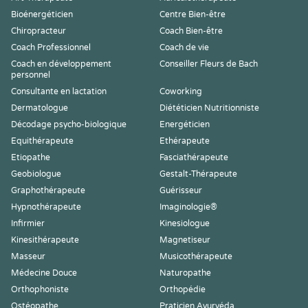
Bioénergéticien
Centre Bien-être
Chiropracteur
Coach Bien-être
Coach Professionnel
Coach de vie
Coach en développement
Conseiller Fleurs de Bach
personnel
Consultante en lactation
Coworking
Dermatologue
Diététicien Nutritionniste
Décodage psycho-biologique
Energéticien
Equithérapeute
Ethérapeute
Etiopathe
Fasciathérapeute
Geobiologue
Gestalt-Thérapeute
Graphothérapeute
Guérisseur
Hypnothérapeute
Imaginologie®
Infirmier
Kinesiologue
Kinesithérapeute
Magnetiseur
Masseur
Musicothérapeute
Médecine Douce
Naturopathe
Orthophoniste
Orthopédie
Ostéopathe
Praticien Ayurvéda