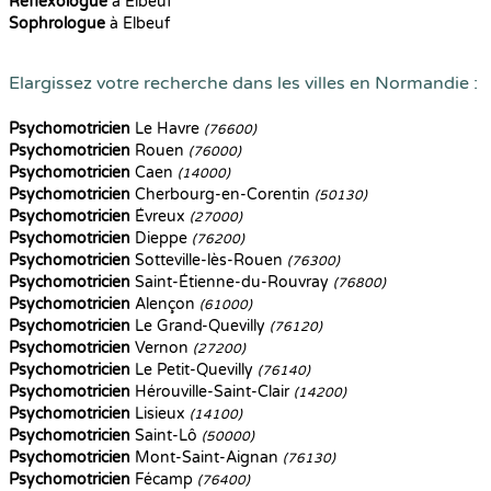
Reflexologue
à Elbeuf
Sophrologue
à Elbeuf
Elargissez votre recherche dans les villes en Normandie :
Psychomotricien
Le Havre
(76600)
Psychomotricien
Rouen
(76000)
Psychomotricien
Caen
(14000)
Psychomotricien
Cherbourg-en-Corentin
(50130)
Psychomotricien
Évreux
(27000)
Psychomotricien
Dieppe
(76200)
Psychomotricien
Sotteville-lès-Rouen
(76300)
Psychomotricien
Saint-Étienne-du-Rouvray
(76800)
Psychomotricien
Alençon
(61000)
Psychomotricien
Le Grand-Quevilly
(76120)
Psychomotricien
Vernon
(27200)
Psychomotricien
Le Petit-Quevilly
(76140)
Psychomotricien
Hérouville-Saint-Clair
(14200)
Psychomotricien
Lisieux
(14100)
Psychomotricien
Saint-Lô
(50000)
Psychomotricien
Mont-Saint-Aignan
(76130)
Psychomotricien
Fécamp
(76400)