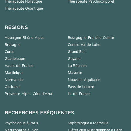
Thérapeute Holistique
Thérapeute Psychocorporel
Thérapeute Quantique
RÉGIONS
Auvergne-Rhône-Alpes
Bourgogne-Franche-Comté
Bretagne
Centre-Val de Loire
Corse
Grand Est
Guadeloupe
Guyane
Hauts-de-France
La Réunion
Martinique
Mayotte
Normandie
Nouvelle-Aquitaine
Occitanie
Pays de la Loire
Provence-Alpes-Côte d'Azur
Île-de-France
RECHERCHES FRÉQUENTES
Psychologue à Paris
Sophrologue à Marseille
Naturopathe à Lyon
Diététicien Nutritionniste à Paris