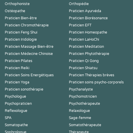
Orthophoniste
Orthopédie
Ostéopathe
Praticien Ayurvéda
Praticien Bien-être
Praticien Biorésonance
Praticien Chromothérapie
Praticien EFT
Praticien Feng Shui
Praticien Homeopathe
Praticien Iridologie
Praticien LaHoChi
Praticien Massage Bien-être
Praticien Meditation
Praticien Médecine Chinoise
Praticien Phytothérapie
Praticien Pilates
Praticien Qi Gong
Praticien Reiki
Praticien Shiatsu
Praticien Soins Energétiques
Praticien Thérapies brèves
Praticien Yoga
Praticien soins psycho-corporels
Praticien sonothérapie
Psychanalyste
Psychologue
Psychomotricien
Psychopraticien
Psychothérapeute
Reflexologue
Relaxologue
SPA
Sage-femme
Somatopathe
Somatothérapeute
Sophrologue
Thérapeute