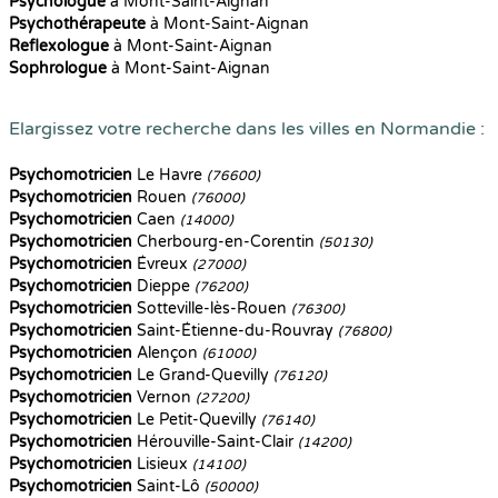
Psychologue
à Mont-Saint-Aignan
Psychothérapeute
à Mont-Saint-Aignan
Reflexologue
à Mont-Saint-Aignan
Sophrologue
à Mont-Saint-Aignan
Elargissez votre recherche dans les villes en Normandie :
Psychomotricien
Le Havre
(76600)
Psychomotricien
Rouen
(76000)
Psychomotricien
Caen
(14000)
Psychomotricien
Cherbourg-en-Corentin
(50130)
Psychomotricien
Évreux
(27000)
Psychomotricien
Dieppe
(76200)
Psychomotricien
Sotteville-lès-Rouen
(76300)
Psychomotricien
Saint-Étienne-du-Rouvray
(76800)
Psychomotricien
Alençon
(61000)
Psychomotricien
Le Grand-Quevilly
(76120)
Psychomotricien
Vernon
(27200)
Psychomotricien
Le Petit-Quevilly
(76140)
Psychomotricien
Hérouville-Saint-Clair
(14200)
Psychomotricien
Lisieux
(14100)
Psychomotricien
Saint-Lô
(50000)