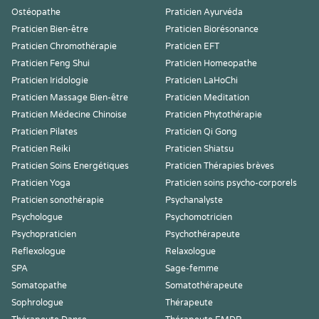
Ostéopathe
Praticien Ayurvéda
Praticien Bien-être
Praticien Biorésonance
Praticien Chromothérapie
Praticien EFT
Praticien Feng Shui
Praticien Homeopathe
Praticien Iridologie
Praticien LaHoChi
Praticien Massage Bien-être
Praticien Meditation
Praticien Médecine Chinoise
Praticien Phytothérapie
Praticien Pilates
Praticien Qi Gong
Praticien Reiki
Praticien Shiatsu
Praticien Soins Energétiques
Praticien Thérapies brèves
Praticien Yoga
Praticien soins psycho-corporels
Praticien sonothérapie
Psychanalyste
Psychologue
Psychomotricien
Psychopraticien
Psychothérapeute
Reflexologue
Relaxologue
SPA
Sage-femme
Somatopathe
Somatothérapeute
Sophrologue
Thérapeute