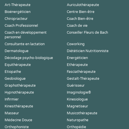
Art-Thérapeute
Auriculothérapeute
Bioénergéticien
Centre Bien-être
Chiropracteur
Coach Bien-être
Coach Professionnel
Coach de vie
Coach en développement
Conseiller Fleurs de Bach
personnel
Consultante en lactation
Coworking
Dermatologue
Diététicien Nutritionniste
Décodage psycho-biologique
Energéticien
Equithérapeute
Ethérapeute
Etiopathe
Fasciathérapeute
Geobiologue
Gestalt-Thérapeute
Graphothérapeute
Guérisseur
Hypnothérapeute
Imaginologie®
Infirmier
Kinesiologue
Kinesithérapeute
Magnetiseur
Masseur
Musicothérapeute
Médecine Douce
Naturopathe
Orthophoniste
Orthopédie