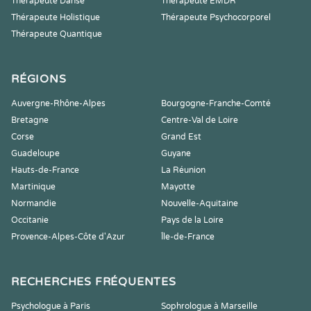
Thérapeute Danse
Thérapeute EMDR
Thérapeute Holistique
Thérapeute Psychocorporel
Thérapeute Quantique
RÉGIONS
Auvergne-Rhône-Alpes
Bourgogne-Franche-Comté
Bretagne
Centre-Val de Loire
Corse
Grand Est
Guadeloupe
Guyane
Hauts-de-France
La Réunion
Martinique
Mayotte
Normandie
Nouvelle-Aquitaine
Occitanie
Pays de la Loire
Provence-Alpes-Côte d'Azur
Île-de-France
RECHERCHES FRÉQUENTES
Psychologue à Paris
Sophrologue à Marseille