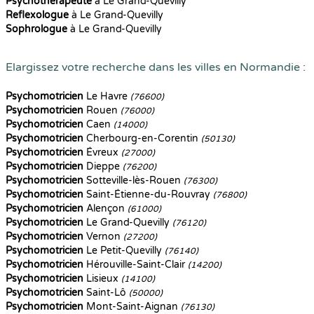
Psychothérapeute
à Le Grand-Quevilly
Reflexologue
à Le Grand-Quevilly
Sophrologue
à Le Grand-Quevilly
Elargissez votre recherche dans les villes en Normandie :
Psychomotricien
Le Havre
(76600)
Psychomotricien
Rouen
(76000)
Psychomotricien
Caen
(14000)
Psychomotricien
Cherbourg-en-Corentin
(50130)
Psychomotricien
Évreux
(27000)
Psychomotricien
Dieppe
(76200)
Psychomotricien
Sotteville-lès-Rouen
(76300)
Psychomotricien
Saint-Étienne-du-Rouvray
(76800)
Psychomotricien
Alençon
(61000)
Psychomotricien
Le Grand-Quevilly
(76120)
Psychomotricien
Vernon
(27200)
Psychomotricien
Le Petit-Quevilly
(76140)
Psychomotricien
Hérouville-Saint-Clair
(14200)
Psychomotricien
Lisieux
(14100)
Psychomotricien
Saint-Lô
(50000)
Psychomotricien
Mont-Saint-Aignan
(76130)