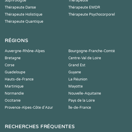
Sophrologue
Thérapeute
Thérapeute Danse
Thérapeute EMDR
Thérapeute Holistique
Thérapeute Psychocorporel
Thérapeute Quantique
RÉGIONS
Auvergne-Rhône-Alpes
Bourgogne-Franche-Comté
Bretagne
Centre-Val de Loire
Corse
Grand Est
Guadeloupe
Guyane
Hauts-de-France
La Réunion
Martinique
Mayotte
Normandie
Nouvelle-Aquitaine
Occitanie
Pays de la Loire
Provence-Alpes-Côte d'Azur
Île-de-France
RECHERCHES FRÉQUENTES