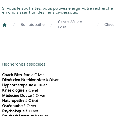
Si vous le souhaitez, vous pouvez élargir votre recherche
en choisissant un des liens ci-dessous.
Centre-Val de
Somatopathe
Olivet
Loire
Crenolibre
Recherches associées
Coach Bien-être
à Olivet
Diététicien Nutritionniste
à Olivet
Hypnothérapeute
à Olivet
Kinesiologue
à Olivet
Médecine Douce
à Olivet
Naturopathe
à Olivet
Ostéopathe
à Olivet
Psychologue
à Olivet