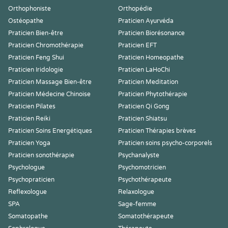
Orthophoniste
Orthopédie
Ostéopathe
Praticien Ayurvéda
Praticien Bien-être
Praticien Biorésonance
Praticien Chromothérapie
Praticien EFT
Praticien Feng Shui
Praticien Homeopathe
Praticien Iridologie
Praticien LaHoChi
Praticien Massage Bien-être
Praticien Meditation
Praticien Médecine Chinoise
Praticien Phytothérapie
Praticien Pilates
Praticien Qi Gong
Praticien Reiki
Praticien Shiatsu
Praticien Soins Energétiques
Praticien Thérapies brèves
Praticien Yoga
Praticien soins psycho-corporels
Praticien sonothérapie
Psychanalyste
Psychologue
Psychomotricien
Psychopraticien
Psychothérapeute
Reflexologue
Relaxologue
SPA
Sage-femme
Somatopathe
Somatothérapeute