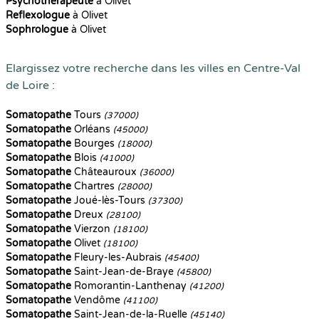
Psychothérapeute
à Olivet
Reflexologue
à Olivet
Sophrologue
à Olivet
Elargissez votre recherche dans les villes en Centre-Val
de Loire :
Somatopathe
Tours
(37000)
Somatopathe
Orléans
(45000)
Somatopathe
Bourges
(18000)
Somatopathe
Blois
(41000)
Somatopathe
Châteauroux
(36000)
Somatopathe
Chartres
(28000)
Somatopathe
Joué-lès-Tours
(37300)
Somatopathe
Dreux
(28100)
Somatopathe
Vierzon
(18100)
Somatopathe
Olivet
(18100)
Somatopathe
Fleury-les-Aubrais
(45400)
Somatopathe
Saint-Jean-de-Braye
(45800)
Somatopathe
Romorantin-Lanthenay
(41200)
Somatopathe
Vendôme
(41100)
Somatopathe
Saint-Jean-de-la-Ruelle
(45140)