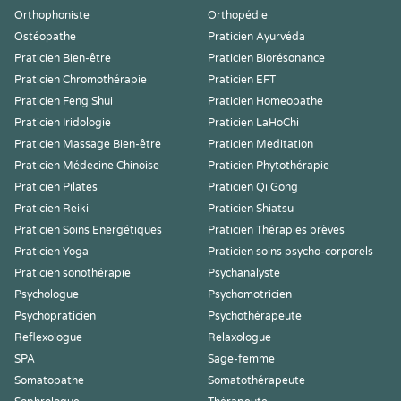
Orthophoniste
Orthopédie
Ostéopathe
Praticien Ayurvéda
Praticien Bien-être
Praticien Biorésonance
Praticien Chromothérapie
Praticien EFT
Praticien Feng Shui
Praticien Homeopathe
Praticien Iridologie
Praticien LaHoChi
Praticien Massage Bien-être
Praticien Meditation
Praticien Médecine Chinoise
Praticien Phytothérapie
Praticien Pilates
Praticien Qi Gong
Praticien Reiki
Praticien Shiatsu
Praticien Soins Energétiques
Praticien Thérapies brèves
Praticien Yoga
Praticien soins psycho-corporels
Praticien sonothérapie
Psychanalyste
Psychologue
Psychomotricien
Psychopraticien
Psychothérapeute
Reflexologue
Relaxologue
SPA
Sage-femme
Somatopathe
Somatothérapeute