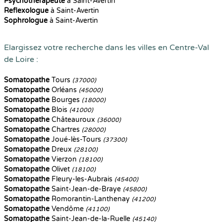
Psychothérapeute
à Saint-Avertin
Reflexologue
à Saint-Avertin
Sophrologue
à Saint-Avertin
Elargissez votre recherche dans les villes en Centre-Val
de Loire :
Somatopathe
Tours
(37000)
Somatopathe
Orléans
(45000)
Somatopathe
Bourges
(18000)
Somatopathe
Blois
(41000)
Somatopathe
Châteauroux
(36000)
Somatopathe
Chartres
(28000)
Somatopathe
Joué-lès-Tours
(37300)
Somatopathe
Dreux
(28100)
Somatopathe
Vierzon
(18100)
Somatopathe
Olivet
(18100)
Somatopathe
Fleury-les-Aubrais
(45400)
Somatopathe
Saint-Jean-de-Braye
(45800)
Somatopathe
Romorantin-Lanthenay
(41200)
Somatopathe
Vendôme
(41100)
Somatopathe
Saint-Jean-de-la-Ruelle
(45140)