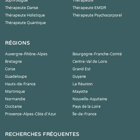
Sophrologue
Thérapeute
Thérapeute Danse
Thérapeute EMDR
Thérapeute Holistique
Thérapeute Psychocorporel
Thérapeute Quantique
RÉGIONS
Auvergne-Rhône-Alpes
Bourgogne-Franche-Comté
Bretagne
Centre-Val de Loire
Corse
Grand Est
Guadeloupe
Guyane
Hauts-de-France
La Réunion
Martinique
Mayotte
Normandie
Nouvelle-Aquitaine
Occitanie
Pays de la Loire
Provence-Alpes-Côte d'Azur
Île-de-France
RECHERCHES FRÉQUENTES