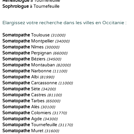
Reflexologue
à Tournefeuille
Sophrologue
à Tournefeuille
Elargissez votre recherche dans les villes en Occitanie :
Somatopathe
Toulouse
(31000)
Somatopathe
Montpellier
(34000)
Somatopathe
Nîmes
(30000)
Somatopathe
Perpignan
(66000)
Somatopathe
Béziers
(34500)
Somatopathe
Montauban
(82000)
Somatopathe
Narbonne
(11100)
Somatopathe
Albi
(81990)
Somatopathe
Carcassonne
(11000)
Somatopathe
Sète
(34200)
Somatopathe
Castres
(81100)
Somatopathe
Tarbes
(65000)
Somatopathe
Alès
(30100)
Somatopathe
Colomiers
(31770)
Somatopathe
Agde
(34300)
Somatopathe
Tournefeuille
(31170)
Somatopathe
Muret
(31600)