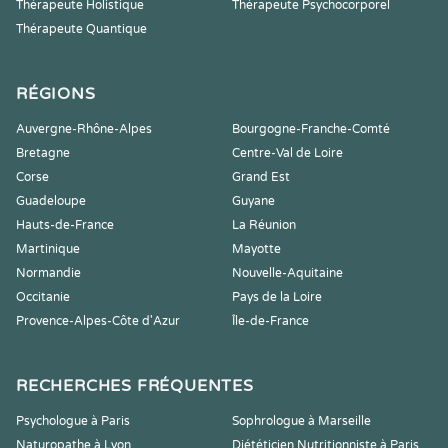
Thérapeute Holistique
Thérapeute Psychocorporel
Thérapeute Quantique
RÉGIONS
Auvergne-Rhône-Alpes
Bourgogne-Franche-Comté
Bretagne
Centre-Val de Loire
Corse
Grand Est
Guadeloupe
Guyane
Hauts-de-France
La Réunion
Martinique
Mayotte
Normandie
Nouvelle-Aquitaine
Occitanie
Pays de la Loire
Provence-Alpes-Côte d'Azur
Île-de-France
RECHERCHES FRÉQUENTES
Psychologue à Paris
Sophrologue à Marseille
Naturopathe à Lyon
Diététicien Nutritionniste à Paris