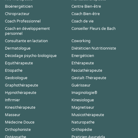
Bioénergéticien
Centre Bien-être
Chiropracteur
Coach Bien-être
Coach Professionnel
Coach de vie
Coach en développement
Conseiller Fleurs de Bach
personnel
Consultante en lactation
Coworking
Dermatologue
Diététicien Nutritionniste
Décodage psycho-biologique
Energéticien
Equithérapeute
Ethérapeute
Etiopathe
Fasciathérapeute
Geobiologue
Gestalt-Thérapeute
Graphothérapeute
Guérisseur
Hypnothérapeute
Imaginologie®
Infirmier
Kinesiologue
Kinesithérapeute
Magnetiseur
Masseur
Musicothérapeute
Médecine Douce
Naturopathe
Orthophoniste
Orthopédie
Ostéopathe
Praticien Ayurvéda