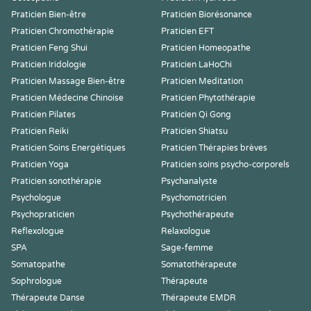
Praticien Bien-être
Praticien Biorésonance
Praticien Chromothérapie
Praticien EFT
Praticien Feng Shui
Praticien Homeopathe
Praticien Iridologie
Praticien LaHoChi
Praticien Massage Bien-être
Praticien Meditation
Praticien Médecine Chinoise
Praticien Phytothérapie
Praticien Pilates
Praticien Qi Gong
Praticien Reiki
Praticien Shiatsu
Praticien Soins Energétiques
Praticien Thérapies brèves
Praticien Yoga
Praticien soins psycho-corporels
Praticien sonothérapie
Psychanalyste
Psychologue
Psychomotricien
Psychopraticien
Psychothérapeute
Reflexologue
Relaxologue
SPA
Sage-femme
Somatopathe
Somatothérapeute
Sophrologue
Thérapeute
Thérapeute Danse
Thérapeute EMDR