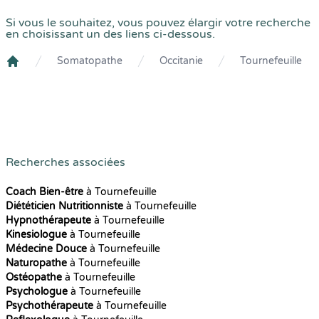
Si vous le souhaitez, vous pouvez élargir votre recherche
en choisissant un des liens ci-dessous.
Somatopathe
Occitanie
Tournefeuille
Crenolibre
Recherches associées
Coach Bien-être
à Tournefeuille
Diététicien Nutritionniste
à Tournefeuille
Hypnothérapeute
à Tournefeuille
Kinesiologue
à Tournefeuille
Médecine Douce
à Tournefeuille
Naturopathe
à Tournefeuille
Ostéopathe
à Tournefeuille
Psychologue
à Tournefeuille
Psychothérapeute
à Tournefeuille