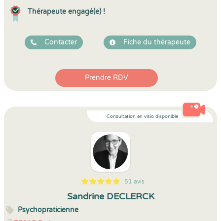
Thérapeute engagé(e) !
Contacter
Fiche du thérapeute
Prendre RDV
Consultation en visio disponible
51 avis
5
1
5
51
Sandrine DECLERCK
Psychopraticienne