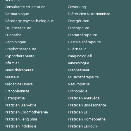
personnel
Consultante en lactation
Coworking
Dermatologue
Diététicien Nutritionniste
Décodage psycho-biologique
Energéticien
Equithérapeute
Ethérapeute
Etiopathe
Fasciathérapeute
Geobiologue
Gestalt-Thérapeute
Graphothérapeute
Guérisseur
Hypnothérapeute
Imaginologie®
Infirmier
Kinesiologue
Kinesithérapeute
Magnetiseur
Masseur
Musicothérapeute
Médecine Douce
Naturopathe
Orthophoniste
Orthopédie
Ostéopathe
Praticien Ayurvéda
Praticien Bien-être
Praticien Biorésonance
Praticien Chromothérapie
Praticien EFT
Praticien Feng Shui
Praticien Homeopathe
Praticien Iridologie
Praticien LaHoChi