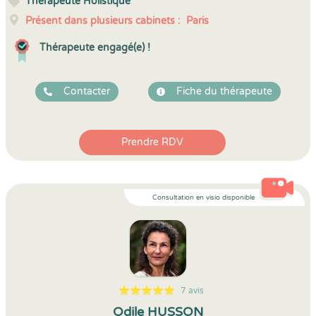
Thérapeute Holistique
Présent dans plusieurs cabinets :
Paris
Thérapeute engagé(e) !
Contacter
Fiche du thérapeute
Prendre RDV
Consultation en visio disponible
7 avis
5
1
5
7
Odile HUSSON