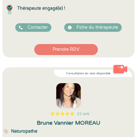
Thérapeute engagé(e) !
Contacter
Fiche du thérapeute
Prendre RDV
Consultation en visio disponible
22 avis
5
1
5
22
Brune Vannier MOREAU
Naturopathe