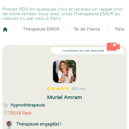
Prenez RDV en quelques clics et recevez un rappel sms
de votre rendez-vous avec un(e) Thérapeute EMDR au
cabinet ou par visio à Paris
Thérapeute EMDR
Île-de-France
Paris
Crenolibre
Consultation en visio disponible
282 avis
5
1
5
282
Muriel Amram
Hypnothérapeute
75016
Paris
Thérapeute engagé(e) !