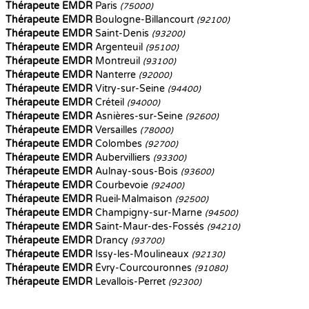
Thérapeute EMDR
Paris
(75000)
Thérapeute EMDR
Boulogne-Billancourt
(92100)
Thérapeute EMDR
Saint-Denis
(93200)
Thérapeute EMDR
Argenteuil
(95100)
Thérapeute EMDR
Montreuil
(93100)
Thérapeute EMDR
Nanterre
(92000)
Thérapeute EMDR
Vitry-sur-Seine
(94400)
Thérapeute EMDR
Créteil
(94000)
Thérapeute EMDR
Asnières-sur-Seine
(92600)
Thérapeute EMDR
Versailles
(78000)
Thérapeute EMDR
Colombes
(92700)
Thérapeute EMDR
Aubervilliers
(93300)
Thérapeute EMDR
Aulnay-sous-Bois
(93600)
Thérapeute EMDR
Courbevoie
(92400)
Thérapeute EMDR
Rueil-Malmaison
(92500)
Thérapeute EMDR
Champigny-sur-Marne
(94500)
Thérapeute EMDR
Saint-Maur-des-Fossés
(94210)
Thérapeute EMDR
Drancy
(93700)
Thérapeute EMDR
Issy-les-Moulineaux
(92130)
Thérapeute EMDR
Évry-Courcouronnes
(91080)
Thérapeute EMDR
Levallois-Perret
(92300)