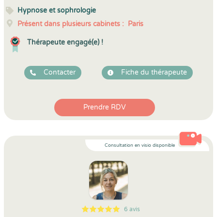
Hypnose et sophrologie
Présent dans plusieurs cabinets :
Paris
Thérapeute engagé(e) !
Contacter
Fiche du thérapeute
Prendre RDV
Consultation en visio disponible
6 avis
5
1
5
6