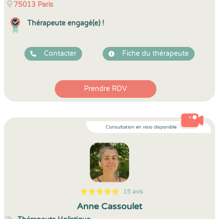
75013
Paris
Thérapeute engagé(e) !
Contacter
Fiche du thérapeute
Prendre RDV
Consultation en visio disponible
15 avis
5
1
5
15
Anne Cassoulet