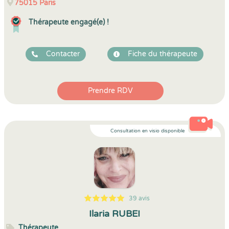
75015
Paris
Thérapeute engagé(e) !
Contacter
Fiche du thérapeute
Prendre RDV
Consultation en visio disponible
39 avis
5
1
5
39
Ilaria RUBEI
Thérapeute