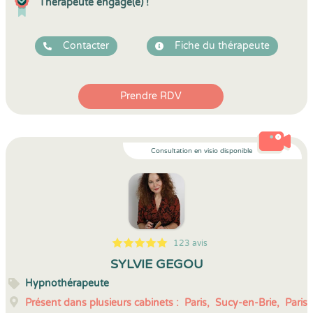
Thérapeute engagé(e) !
Contacter
Fiche du thérapeute
Prendre RDV
Consultation en visio disponible
123 avis
5
1
5
123
SYLVIE GEGOU
Hypnothérapeute
Présent dans plusieurs cabinets :
Paris,
Sucy-en-Brie,
Paris