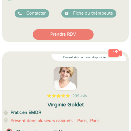
Contacter
Fiche du thérapeute
Prendre RDV
Consultation en visio disponible
239 avis
5
1
5
239
Virginie Goldet
Praticien EMDR
Présent dans plusieurs cabinets :
Paris,
Paris