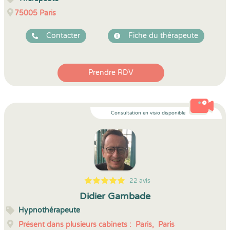
75005
Paris
Contacter
Fiche du thérapeute
Prendre RDV
Consultation en visio disponible
22 avis
5
1
5
22
Didier Gambade
Hypnothérapeute
Présent dans plusieurs cabinets :
Paris,
Paris