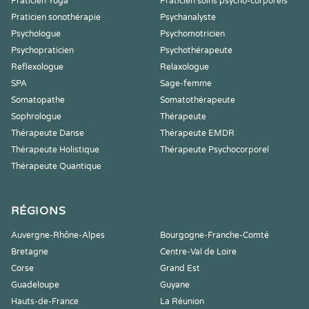
Praticien Yoga
Praticien soins psycho-corporels
Praticien sonothérapie
Psychanalyste
Psychologue
Psychomotricien
Psychopraticien
Psychothérapeute
Reflexologue
Relaxologue
SPA
Sage-femme
Somatopathe
Somatothérapeute
Sophrologue
Thérapeute
Thérapeute Danse
Thérapeute EMDR
Thérapeute Holistique
Thérapeute Psychocorporel
Thérapeute Quantique
RÉGIONS
Auvergne-Rhône-Alpes
Bourgogne-Franche-Comté
Bretagne
Centre-Val de Loire
Corse
Grand Est
Guadeloupe
Guyane
Hauts-de-France
La Réunion