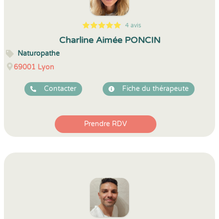
4 avis
5
1
5
4
Charline Aimée PONCIN
Naturopathe
69001
Lyon
Contacter
Fiche du thérapeute
Prendre RDV