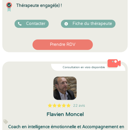
Thérapeute engagé(e) !
Contacter
Fiche du thérapeute
Prendre RDV
Consultation en visio disponible
22 avis
5
1
5
22
Flavien Moncel
Coach en intelligence émotionnelle et Accompagnement en