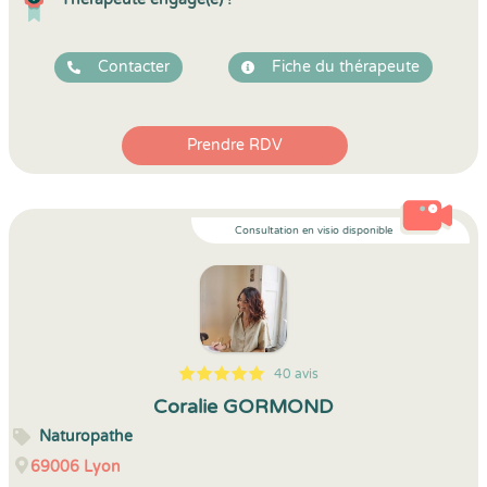
Contacter
Fiche du thérapeute
Prendre RDV
Consultation en visio disponible
40 avis
5
1
5
40
Coralie GORMOND
Naturopathe
69006
Lyon