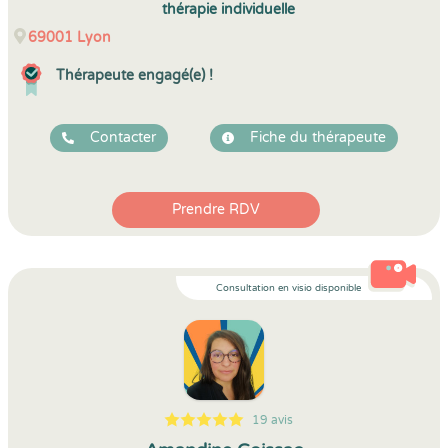
thérapie individuelle
69001
Lyon
Thérapeute engagé(e) !
Contacter
Fiche du thérapeute
Prendre RDV
Consultation en visio disponible
19 avis
5
1
5
19