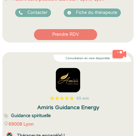
Contacter
Fiche du thérapeute
Prendre RDV
Consultation en visio disponible
65 avis
5
1
5
65
Amiris Guidance Energy
Guidance spirituelle
69008
Lyon
Thérapeute engagé(e) !