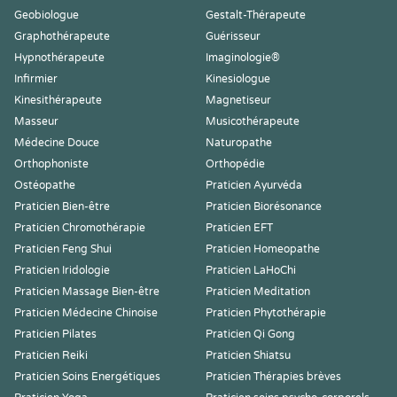
Geobiologue
Gestalt-Thérapeute
Graphothérapeute
Guérisseur
Hypnothérapeute
Imaginologie®
Infirmier
Kinesiologue
Kinesithérapeute
Magnetiseur
Masseur
Musicothérapeute
Médecine Douce
Naturopathe
Orthophoniste
Orthopédie
Ostéopathe
Praticien Ayurvéda
Praticien Bien-être
Praticien Biorésonance
Praticien Chromothérapie
Praticien EFT
Praticien Feng Shui
Praticien Homeopathe
Praticien Iridologie
Praticien LaHoChi
Praticien Massage Bien-être
Praticien Meditation
Praticien Médecine Chinoise
Praticien Phytothérapie
Praticien Pilates
Praticien Qi Gong
Praticien Reiki
Praticien Shiatsu
Praticien Soins Energétiques
Praticien Thérapies brèves