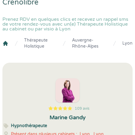
Crenolibre
Prenez RDV en quelques clics et recevez un rappel sms
de votre rendez-vous avec un(e) Thérapeute Holistique
au cabinet ou par visio à Lyon
Thérapeute
Auvergne-
Lyon
Holistique
Rhône-Alpes
Crenolibre
109 avis
5
1
5
109
Marine Gandy
Hypnothérapeute
Présent dans plusieurs cabinets :
Lyon,
Lyon