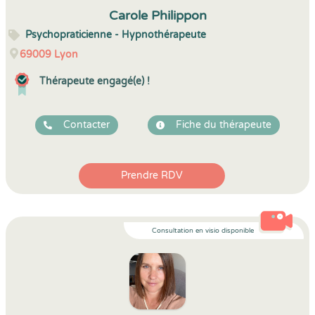
5
1
5
11
Carole Philippon
Psychopraticienne - Hypnothérapeute
69009
Lyon
Thérapeute engagé(e) !
Contacter
Fiche du thérapeute
Prendre RDV
Consultation en visio disponible