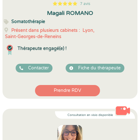
7 avis
5
1
5
7
Magali ROMANO
Somatothérapie
Présent dans plusieurs cabinets :
Lyon,
Saint-Georges-de-Reneins
Thérapeute engagé(e) !
Contacter
Fiche du thérapeute
Prendre RDV
Consultation en visio disponible