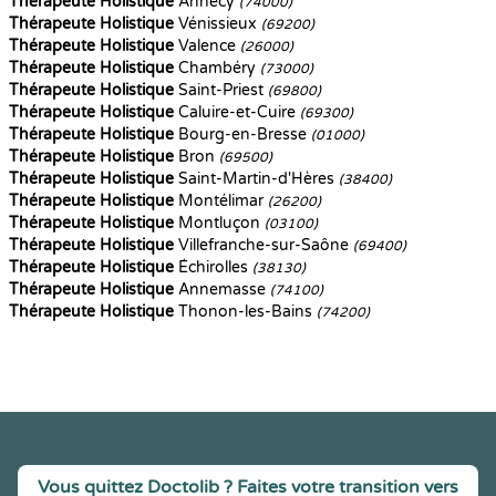
Thérapeute Holistique
Annecy
(74000)
Thérapeute Holistique
Vénissieux
(69200)
Thérapeute Holistique
Valence
(26000)
Thérapeute Holistique
Chambéry
(73000)
Thérapeute Holistique
Saint-Priest
(69800)
Thérapeute Holistique
Caluire-et-Cuire
(69300)
Thérapeute Holistique
Bourg-en-Bresse
(01000)
Thérapeute Holistique
Bron
(69500)
Thérapeute Holistique
Saint-Martin-d'Hères
(38400)
Thérapeute Holistique
Montélimar
(26200)
Thérapeute Holistique
Montluçon
(03100)
Thérapeute Holistique
Villefranche-sur-Saône
(69400)
Thérapeute Holistique
Échirolles
(38130)
Thérapeute Holistique
Annemasse
(74100)
Thérapeute Holistique
Thonon-les-Bains
(74200)
Vous quittez Doctolib ? Faites votre transition vers