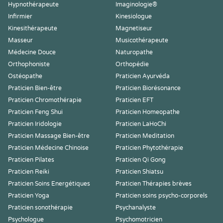
Hypnothérapeute
Imaginologie®
Infirmier
Kinesiologue
Kinesithérapeute
Magnetiseur
Masseur
Musicothérapeute
Médecine Douce
Naturopathe
Orthophoniste
Orthopédie
Ostéopathe
Praticien Ayurvéda
Praticien Bien-être
Praticien Biorésonance
Praticien Chromothérapie
Praticien EFT
Praticien Feng Shui
Praticien Homeopathe
Praticien Iridologie
Praticien LaHoChi
Praticien Massage Bien-être
Praticien Meditation
Praticien Médecine Chinoise
Praticien Phytothérapie
Praticien Pilates
Praticien Qi Gong
Praticien Reiki
Praticien Shiatsu
Praticien Soins Energétiques
Praticien Thérapies brèves
Praticien Yoga
Praticien soins psycho-corporels
Praticien sonothérapie
Psychanalyste
Psychologue
Psychomotricien