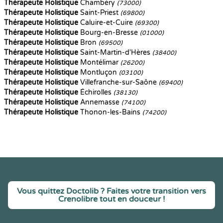
Thérapeute Holistique
Chambéry
(73000)
Thérapeute Holistique
Saint-Priest
(69800)
Thérapeute Holistique
Caluire-et-Cuire
(69300)
Thérapeute Holistique
Bourg-en-Bresse
(01000)
Thérapeute Holistique
Bron
(69500)
Thérapeute Holistique
Saint-Martin-d'Hères
(38400)
Thérapeute Holistique
Montélimar
(26200)
Thérapeute Holistique
Montluçon
(03100)
Thérapeute Holistique
Villefranche-sur-Saône
(69400)
Thérapeute Holistique
Échirolles
(38130)
Thérapeute Holistique
Annemasse
(74100)
Thérapeute Holistique
Thonon-les-Bains
(74200)
Vous quittez Doctolib ? Faites votre transition vers
Crenolibre tout en douceur !