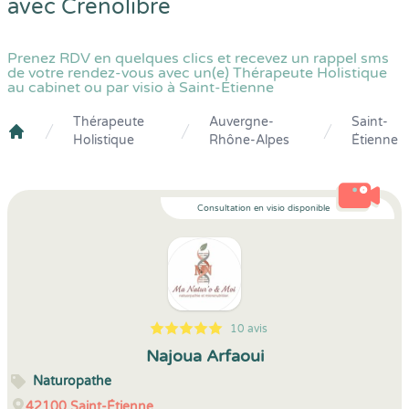
avec
Crenolibre
Prenez RDV en quelques clics et recevez un rappel sms
de votre rendez-vous avec un(e) Thérapeute Holistique
au cabinet ou par visio à Saint-Étienne
Thérapeute
Auvergne-
Saint-
Holistique
Rhône-Alpes
Étienne
Crenolibre
Consultation en visio disponible
10 avis
5
1
5
10
Najoua Arfaoui
Naturopathe
42100
Saint-Étienne