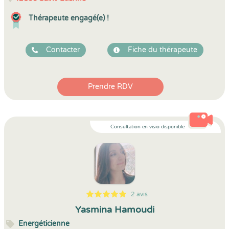
Thérapeute engagé(e) !
Contacter
Fiche du thérapeute
Prendre RDV
Consultation en visio disponible
2 avis
5
1
5
2
Yasmina Hamoudi
Energéticienne