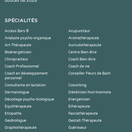
douces de 2026
SPÉCIALITÉS
Access Bars ®
Acupuncteur
Analyste psycho-organique
Aromathérapeute
Art-Thérapeute
Auriculothérapeute
Bioénergéticien
Centre Bien-être
Chiropracteur
Coach Bien-être
Coach Professionnel
Coach de vie
Coach en développement
Conseiller Fleurs de Bach
personnel
Consultante en lactation
Coworking
Dermatologue
Diététicien Nutritionniste
Décodage psycho-biologique
Energéticien
Equithérapeute
Ethérapeute
Etiopathe
Fasciathérapeute
Geobiologue
Gestalt-Thérapeute
Graphothérapeute
Guérisseur