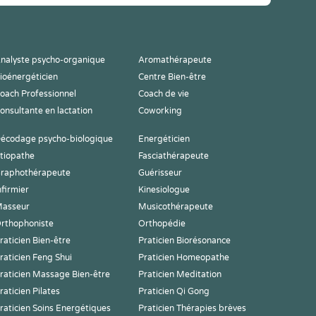
nalyste psycho-organique
Aromathérapeute
ioénergéticien
Centre Bien-être
oach Professionnel
Coach de vie
onsultante en lactation
Coworking
écodage psycho-biologique
Energéticien
tiopathe
Fasciathérapeute
raphothérapeute
Guérisseur
nfirmier
Kinesiologue
asseur
Musicothérapeute
rthophoniste
Orthopédie
raticien Bien-être
Praticien Biorésonance
raticien Feng Shui
Praticien Homeopathe
raticien Massage Bien-être
Praticien Meditation
raticien Pilates
Praticien Qi Gong
raticien Soins Energétiques
Praticien Thérapies brèves