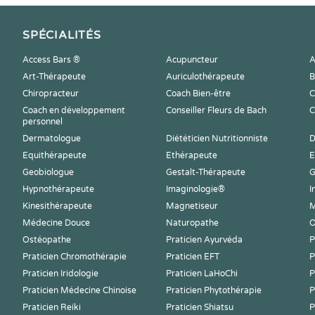
SPÉCIALITÉS
Access Bars ®
Acupuncteur
A
Art-Thérapeute
Auriculothérapeute
B
Chiropracteur
Coach Bien-être
C
Coach en développement
Conseiller Fleurs de Bach
C
personnel
Dermatologue
Diététicien Nutritionniste
D
Equithérapeute
Ethérapeute
E
Geobiologue
Gestalt-Thérapeute
G
Hypnothérapeute
Imaginologie®
I
Kinesithérapeute
Magnetiseur
M
Médecine Douce
Naturopathe
O
Ostéopathe
Praticien Ayurvéda
P
Praticien Chromothérapie
Praticien EFT
P
Praticien Iridologie
Praticien LaHoChi
P
Praticien Médecine Chinoise
Praticien Phytothérapie
P
Praticien Reiki
Praticien Shiatsu
P