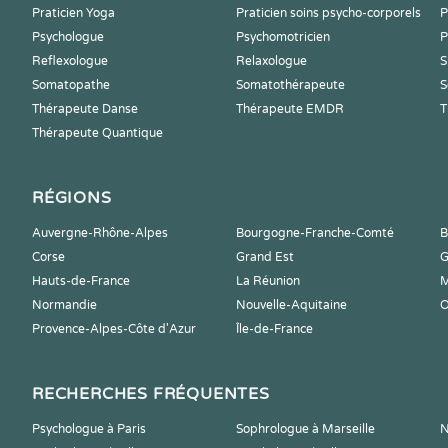
Praticien Yoga
Praticien soins psycho-corporels
P
Psychologue
Psychomotricien
P
Reflexologue
Relaxologue
S
Somatopathe
Somatothérapeute
S
Thérapeute Danse
Thérapeute EMDR
T
Thérapeute Quantique
RÉGIONS
Auvergne-Rhône-Alpes
Bourgogne-Franche-Comté
B
Corse
Grand Est
G
Hauts-de-France
La Réunion
M
Normandie
Nouvelle-Aquitaine
O
Provence-Alpes-Côte d'Azur
Île-de-France
RECHERCHES FRÉQUENTES
Psychologue à Paris
Sophrologue à Marseille
N