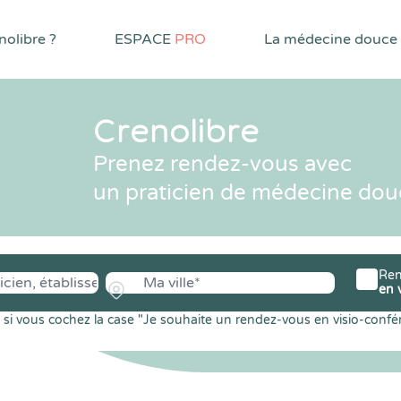
olibre ?
ESPACE
PRO
La médecine douce
Crenolibre
Prenez rendez-vous avec
un praticien de médecine dou
Ren
en 
si vous cochez la case "Je souhaite un rendez-vous en visio-confé