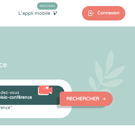
NOUVEAU
L'appli mobile
Connexion
ce
dez-vous
visio-conférence
RECHERCHER
rence".