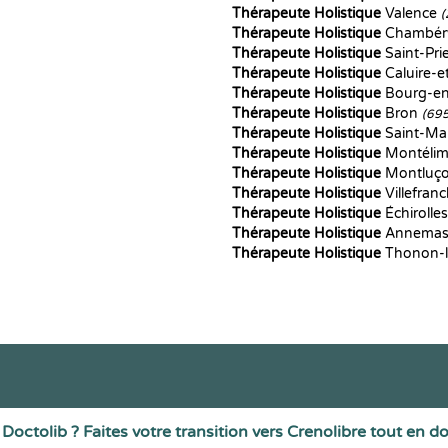
Thérapeute Holistique
Valence
(
Thérapeute Holistique
Chambé
Thérapeute Holistique
Saint-Pri
Thérapeute Holistique
Caluire-e
Thérapeute Holistique
Bourg-en
Thérapeute Holistique
Bron
(69
Thérapeute Holistique
Saint-Ma
Thérapeute Holistique
Montéli
Thérapeute Holistique
Montluç
Thérapeute Holistique
Villefran
Thérapeute Holistique
Échirolle
Thérapeute Holistique
Annema
Thérapeute Holistique
Thonon-l
Doctolib ? Faites votre transition vers Crenolibre tout en d