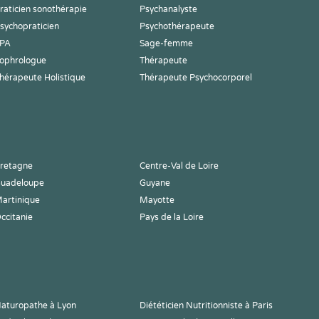
raticien sonothérapie
Psychanalyste
sychopraticien
Psychothérapeute
PA
Sage-femme
ophrologue
Thérapeute
hérapeute Holistique
Thérapeute Psychocorporel
retagne
Centre-Val de Loire
uadeloupe
Guyane
artinique
Mayotte
ccitanie
Pays de la Loire
aturopathe à Lyon
Diététicien Nutritionniste à Paris