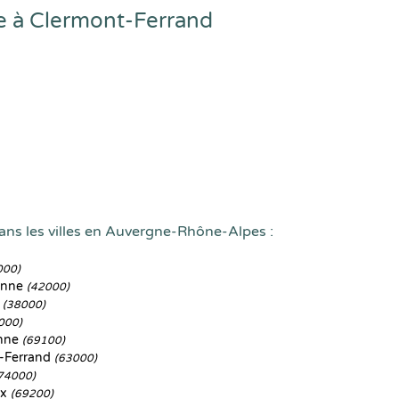
e à Clermont-Ferrand
ans les villes en Auvergne-Rhône-Alpes :
000)
ienne
(42000)
e
(38000)
000)
anne
(69100)
-Ferrand
(63000)
74000)
ux
(69200)