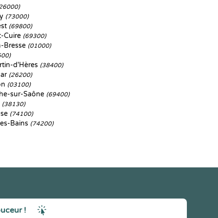
26000)
ry
(73000)
est
(69800)
t-Cuire
(69300)
-Bresse
(01000)
500)
rtin-d'Hères
(38400)
mar
(26200)
on
(03100)
che-sur-Saône
(69400)
s
(38130)
sse
(74100)
es-Bains
(74200)
ouceur !