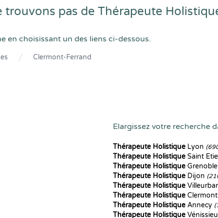
 trouvons pas de Thérapeute Holistiqu
he en choisissant un des liens ci-dessous.
pes
Clermont-Ferrand
Elargissez votre recherche d
Thérapeute Holistique
Lyon
(69
Thérapeute Holistique
Saint Et
Thérapeute Holistique
Grenobl
Thérapeute Holistique
Dijon
(21
Thérapeute Holistique
Villeurb
Thérapeute Holistique
Clermont
Thérapeute Holistique
Annecy
(
Thérapeute Holistique
Vénissie