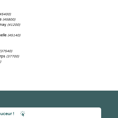
45400)
ye
(45800)
enay
(41200)
elle
(45140)
(37540)
orps
(37700)
)
ouceur !