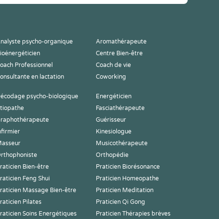
nalyste psycho-organique
Aromathérapeute
ioénergéticien
Centre Bien-être
oach Professionnel
Coach de vie
onsultante en lactation
Coworking
écodage psycho-biologique
Energéticien
tiopathe
Fasciathérapeute
raphothérapeute
Guérisseur
nfirmier
Kinesiologue
asseur
Musicothérapeute
rthophoniste
Orthopédie
raticien Bien-être
Praticien Biorésonance
raticien Feng Shui
Praticien Homeopathe
raticien Massage Bien-être
Praticien Meditation
raticien Pilates
Praticien Qi Gong
raticien Soins Energétiques
Praticien Thérapies brèves