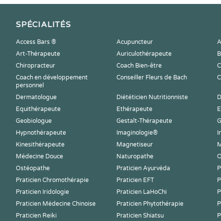
SPÉCIALITÉS
Access Bars ®
Acupuncteur
A
Art-Thérapeute
Auriculothérapeute
B
Chiropracteur
Coach Bien-être
C
Coach en développement
Conseiller Fleurs de Bach
C
personnel
Dermatologue
Diététicien Nutritionniste
D
Equithérapeute
Ethérapeute
E
Geobiologue
Gestalt-Thérapeute
G
Hypnothérapeute
Imaginologie®
I
Kinesithérapeute
Magnetiseur
M
Médecine Douce
Naturopathe
O
Ostéopathe
Praticien Ayurvéda
P
Praticien Chromothérapie
Praticien EFT
P
Praticien Iridologie
Praticien LaHoChi
P
Praticien Médecine Chinoise
Praticien Phytothérapie
P
Praticien Reiki
Praticien Shiatsu
P