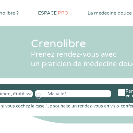
olibre ?
ESPACE
PRO
La médecine douce
Crenolibre
Prenez rendez-vous avec
un praticien de médecine dou
Ren
en 
si vous cochez la case "Je souhaite un rendez-vous en visio-confé