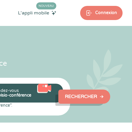
NOUVEAU
L'appli mobile
Connexion
ce
dez-vous
visio-conférence
RECHERCHER
rence".