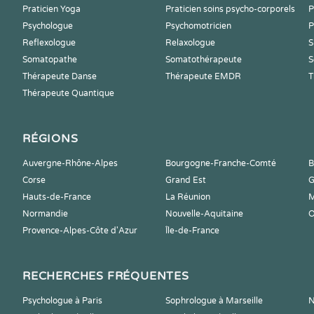
Praticien Yoga
Praticien soins psycho-corporels
P
Psychologue
Psychomotricien
P
Reflexologue
Relaxologue
S
Somatopathe
Somatothérapeute
S
Thérapeute Danse
Thérapeute EMDR
T
Thérapeute Quantique
RÉGIONS
Auvergne-Rhône-Alpes
Bourgogne-Franche-Comté
B
Corse
Grand Est
G
Hauts-de-France
La Réunion
M
Normandie
Nouvelle-Aquitaine
O
Provence-Alpes-Côte d'Azur
Île-de-France
RECHERCHES FRÉQUENTES
Psychologue à Paris
Sophrologue à Marseille
N