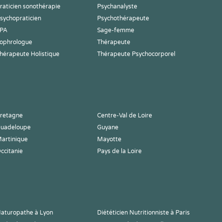
raticien sonothérapie
Psychanalyste
sychopraticien
Psychothérapeute
PA
Sage-femme
ophrologue
Thérapeute
hérapeute Holistique
Thérapeute Psychocorporel
retagne
Centre-Val de Loire
uadeloupe
Guyane
artinique
Mayotte
ccitanie
Pays de la Loire
aturopathe à Lyon
Diététicien Nutritionniste à Paris