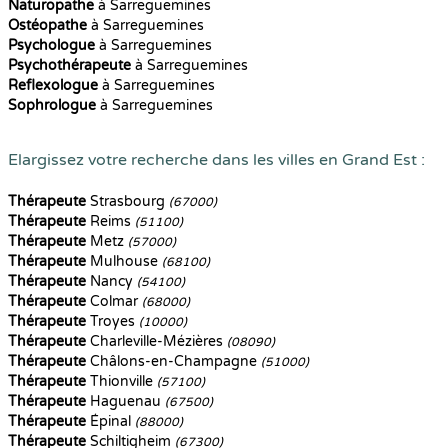
Naturopathe
à Sarreguemines
Ostéopathe
à Sarreguemines
Psychologue
à Sarreguemines
Psychothérapeute
à Sarreguemines
Reflexologue
à Sarreguemines
Sophrologue
à Sarreguemines
Elargissez votre recherche dans les villes en Grand Est :
Thérapeute
Strasbourg
(67000)
Thérapeute
Reims
(51100)
Thérapeute
Metz
(57000)
Thérapeute
Mulhouse
(68100)
Thérapeute
Nancy
(54100)
Thérapeute
Colmar
(68000)
Thérapeute
Troyes
(10000)
Thérapeute
Charleville-Mézières
(08090)
Thérapeute
Châlons-en-Champagne
(51000)
Thérapeute
Thionville
(57100)
Thérapeute
Haguenau
(67500)
Thérapeute
Épinal
(88000)
Thérapeute
Schiltigheim
(67300)