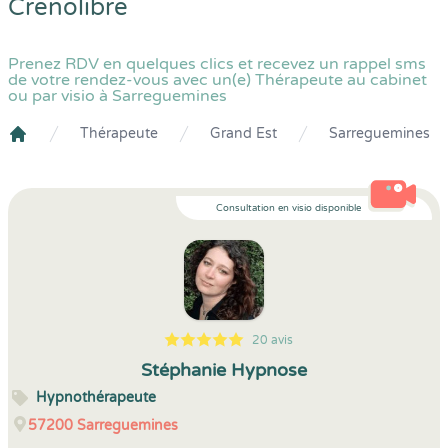
Crenolibre
Prenez RDV en quelques clics et recevez un rappel sms
de votre rendez-vous avec un(e) Thérapeute au cabinet
ou par visio à Sarreguemines
Thérapeute
Grand Est
Sarreguemines
Crenolibre
Consultation en visio disponible
20 avis
5
1
5
20
Stéphanie Hypnose
Hypnothérapeute
57200
Sarreguemines