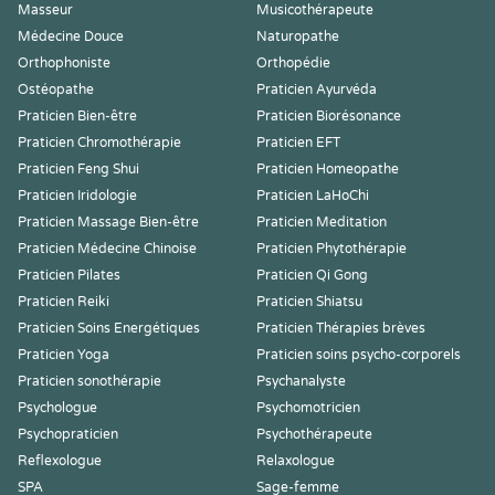
Masseur
Musicothérapeute
Médecine Douce
Naturopathe
Orthophoniste
Orthopédie
Ostéopathe
Praticien Ayurvéda
Praticien Bien-être
Praticien Biorésonance
Praticien Chromothérapie
Praticien EFT
Praticien Feng Shui
Praticien Homeopathe
Praticien Iridologie
Praticien LaHoChi
Praticien Massage Bien-être
Praticien Meditation
Praticien Médecine Chinoise
Praticien Phytothérapie
Praticien Pilates
Praticien Qi Gong
Praticien Reiki
Praticien Shiatsu
Praticien Soins Energétiques
Praticien Thérapies brèves
Praticien Yoga
Praticien soins psycho-corporels
Praticien sonothérapie
Psychanalyste
Psychologue
Psychomotricien
Psychopraticien
Psychothérapeute
Reflexologue
Relaxologue
SPA
Sage-femme