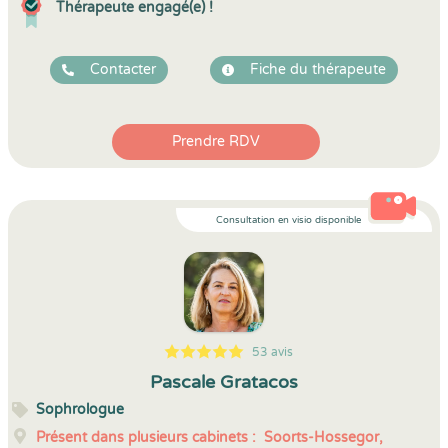
Thérapeute engagé(e) !
Contacter
Fiche du thérapeute
Prendre RDV
Consultation en visio disponible
53 avis
5
1
5
53
Pascale Gratacos
Sophrologue
Présent dans plusieurs cabinets :
Soorts-Hossegor,