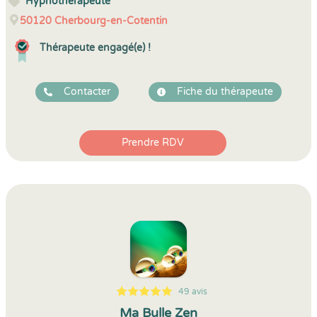
Hypnothérapeute
50120
Cherbourg-en-Cotentin
Thérapeute engagé(e) !
Contacter
Fiche du thérapeute
Prendre RDV
49 avis
5
1
5
49
Ma Bulle Zen