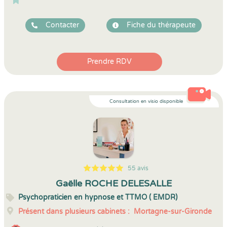
Contacter
Fiche du thérapeute
Prendre RDV
Consultation en visio disponible
55 avis
5
1
5
55
Gaëlle ROCHE DELESALLE
Psychopraticien en hypnose et TTMO ( EMDR)
Présent dans plusieurs cabinets :
Mortagne-sur-Gironde