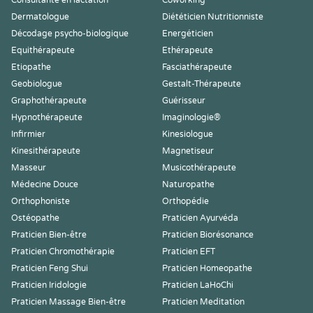
Consultante en lactation
Coworking
Dermatologue
Diététicien Nutritionniste
Décodage psycho-biologique
Energéticien
Equithérapeute
Ethérapeute
Etiopathe
Fasciathérapeute
Geobiologue
Gestalt-Thérapeute
Graphothérapeute
Guérisseur
Hypnothérapeute
Imaginologie®
Infirmier
Kinesiologue
Kinesithérapeute
Magnetiseur
Masseur
Musicothérapeute
Médecine Douce
Naturopathe
Orthophoniste
Orthopédie
Ostéopathe
Praticien Ayurvéda
Praticien Bien-être
Praticien Biorésonance
Praticien Chromothérapie
Praticien EFT
Praticien Feng Shui
Praticien Homeopathe
Praticien Iridologie
Praticien LaHoChi
Praticien Massage Bien-être
Praticien Meditation