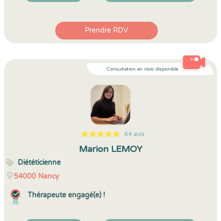
Prendre RDV
Consultation en visio disponible
64 avis
5
1
5
64
Marion LEMOY
Diététicienne
54000
Nancy
Thérapeute engagé(e) !