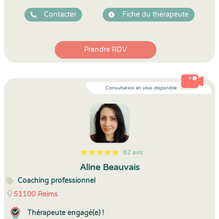
Contacter
Fiche du thérapeute
Prendre RDV
Consultation en visio disponible
62 avis
5
1
5
62
Aline Beauvais
Coaching professionnel
51100
Reims
Thérapeute engagé(e) !