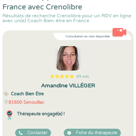
France avec Crenolibre
Résultats de recherche Crenolibre pour un RDV en ligne
avec un(e) Coach Bien-être en France
Consultation en visio disponible
69 avis
5
1
5
69
Amandine VILLÉGER
Coach Bien Être
81600
Senouillac
Thérapeute engagé(e) !
Contacter
Fiche du thérapeute