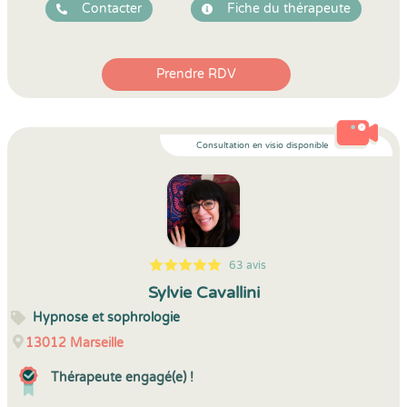
Contacter
Fiche du thérapeute
Prendre RDV
Consultation en visio disponible
63 avis
5
1
5
63
Sylvie Cavallini
Hypnose et sophrologie
13012
Marseille
Thérapeute engagé(e) !