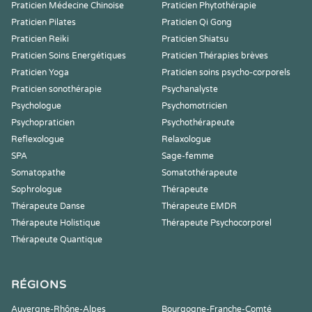
Praticien Médecine Chinoise
Praticien Phytothérapie
Praticien Pilates
Praticien Qi Gong
Praticien Reiki
Praticien Shiatsu
Praticien Soins Energétiques
Praticien Thérapies brèves
Praticien Yoga
Praticien soins psycho-corporels
Praticien sonothérapie
Psychanalyste
Psychologue
Psychomotricien
Psychopraticien
Psychothérapeute
Reflexologue
Relaxologue
SPA
Sage-femme
Somatopathe
Somatothérapeute
Sophrologue
Thérapeute
Thérapeute Danse
Thérapeute EMDR
Thérapeute Holistique
Thérapeute Psychocorporel
Thérapeute Quantique
RÉGIONS
Auvergne-Rhône-Alpes
Bourgogne-Franche-Comté