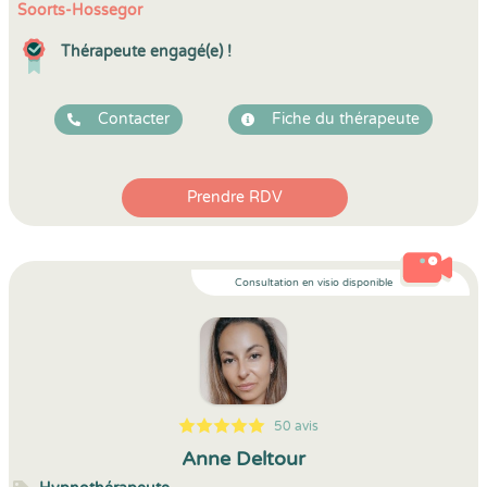
Soorts-Hossegor
Thérapeute engagé(e) !
Contacter
Fiche du thérapeute
Prendre RDV
Consultation en visio disponible
50 avis
5
1
5
50
Anne Deltour