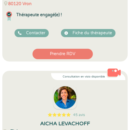
80120
Vron
Thérapeute engagé(e) !
Contacter
Fiche du thérapeute
Prendre RDV
Consultation en visio disponible
45 avis
5
1
5
45
AICHA LEVACHOFF