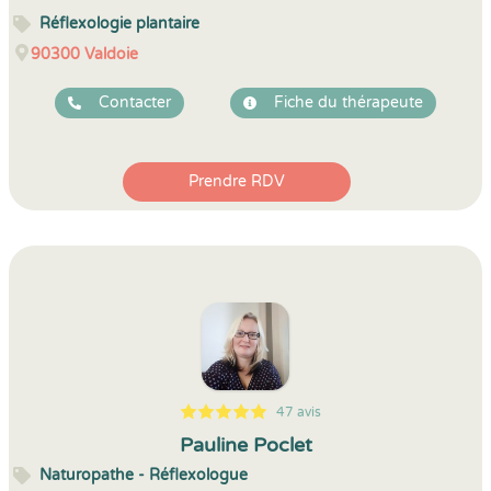
Réflexologie plantaire
90300
Valdoie
Contacter
Fiche du thérapeute
Prendre RDV
47 avis
5
1
5
47
Pauline Poclet
Naturopathe - Réflexologue