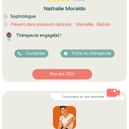
43 avis
5
1
5
43
Nathalie Moraldo
Sophrologue
Présent dans plusieurs cabinets :
Marseille,
Bédoin
Thérapeute engagé(e) !
Contacter
Fiche du thérapeute
Prendre RDV
Consultation en visio disponible