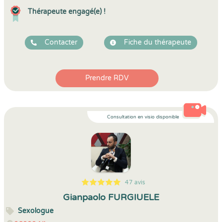
Thérapeute engagé(e) !
Contacter
Fiche du thérapeute
Prendre RDV
Consultation en visio disponible
47 avis
5
1
5
47
Gianpaolo FURGIUELE
Sexologue