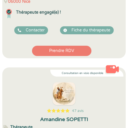
06000
Nice
Thérapeute engagé(e) !
Contacter
Fiche du thérapeute
Prendre RDV
Consultation en visio disponible
47 avis
5
1
5
47
Amandine SOPETTI
Thérapeute