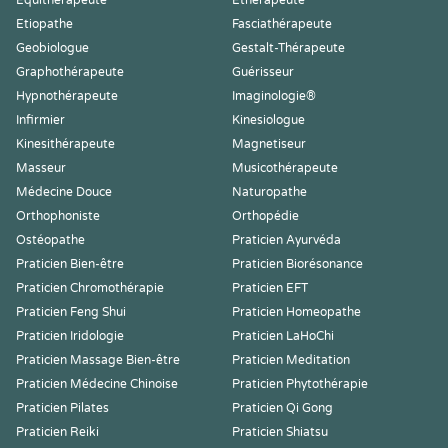
Equithérapeute
Ethérapeute
Etiopathe
Fasciathérapeute
Geobiologue
Gestalt-Thérapeute
Graphothérapeute
Guérisseur
Hypnothérapeute
Imaginologie®
Infirmier
Kinesiologue
Kinesithérapeute
Magnetiseur
Masseur
Musicothérapeute
Médecine Douce
Naturopathe
Orthophoniste
Orthopédie
Ostéopathe
Praticien Ayurvéda
Praticien Bien-être
Praticien Biorésonance
Praticien Chromothérapie
Praticien EFT
Praticien Feng Shui
Praticien Homeopathe
Praticien Iridologie
Praticien LaHoChi
Praticien Massage Bien-être
Praticien Meditation
Praticien Médecine Chinoise
Praticien Phytothérapie
Praticien Pilates
Praticien Qi Gong
Praticien Reiki
Praticien Shiatsu