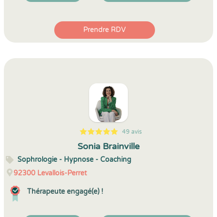
Prendre RDV
49 avis
5
1
5
49
Sonia Brainville
Sophrologie - Hypnose - Coaching
92300
Levallois-Perret
Thérapeute engagé(e) !