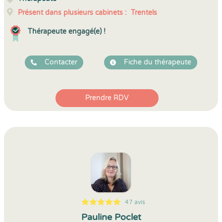
Présent dans plusieurs cabinets :
Trentels
Thérapeute engagé(e) !
Contacter
Fiche du thérapeute
Prendre RDV
47 avis
5
1
5
47
Pauline Poclet