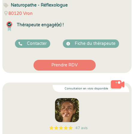
Naturopathe - Réflexologue
80120
Vron
Thérapeute engagé(e) !
Contacter
Fiche du thérapeute
Prendre RDV
Consultation en visio disponible
47 avis
5
1
5
47