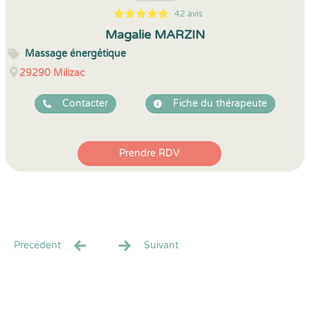
42 avis
5
1
5
42
Magalie MARZIN
Massage énergétique
29290
Milizac
Contacter
Fiche du thérapeute
Prendre RDV
Precédent
Suivant