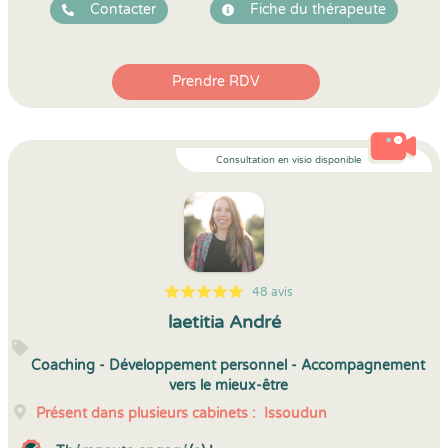
Contacter
Fiche du thérapeute
Prendre RDV
Consultation en visio disponible
48 avis
5
1
5
48
laetitia André
Coaching - Développement personnel - Accompagnement
vers le mieux-être
Présent dans plusieurs cabinets :
Issoudun