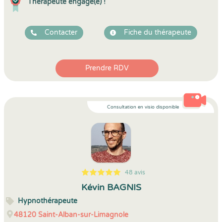
Thérapeute engagé(e) !
Contacter
Fiche du thérapeute
Prendre RDV
Consultation en visio disponible
48 avis
5
1
5
48
Kévin BAGNIS
Hypnothérapeute
48120
Saint-Alban-sur-Limagnole