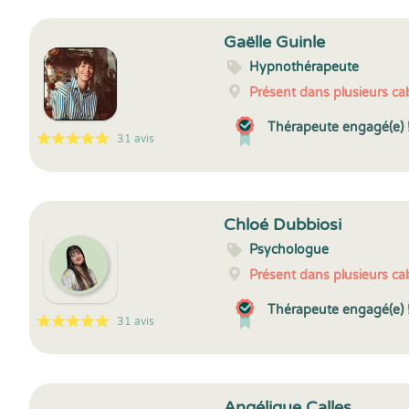
Gaëlle Guinle
Hypnothérapeute
Présent dans plusieurs cab
Thérapeute engagé(e) 
31 avis
5
1
5
31
Chloé Dubbiosi
Psychologue
Présent dans plusieurs cab
Thérapeute engagé(e) 
31 avis
5
1
5
31
Angélique Calles