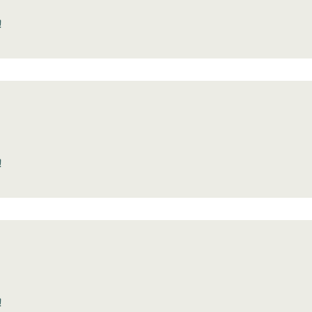
!
!
!