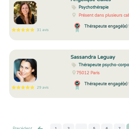
Psychothérapie
Présent dans plusieurs cab
Thérapeute engagé(e) 
31 avis
5
1
5
31
Sassandra Leguay
Thérapeute psycho-corpo
75012
Paris
Thérapeute engagé(e) 
29 avis
5
1
5
29
Precédent
1
2
...
5
6
7