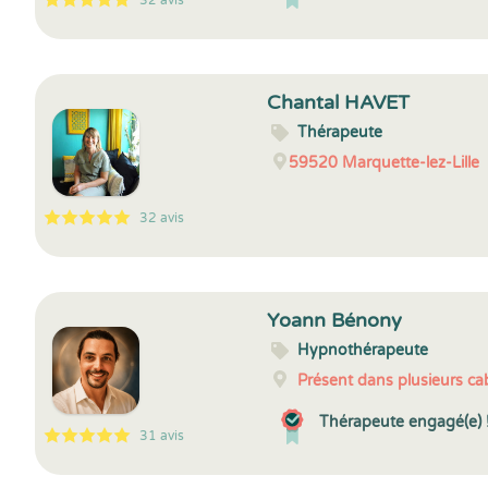
32 avis
5
1
5
32
Chantal HAVET
Thérapeute
59520
Marquette-lez-Lille
32 avis
5
1
5
32
Yoann Bénony
Hypnothérapeute
Présent dans plusieurs cab
Thérapeute engagé(e) 
31 avis
5
1
5
31