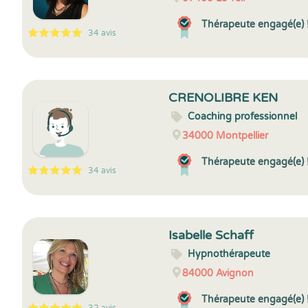
Thérapeute engagé(e) 
34 avis
5
1
5
34
CRENOLIBRE KEN
Coaching professionnel
34000
Montpellier
Thérapeute engagé(e) 
34 avis
5
1
5
34
Isabelle Schaff
Hypnothérapeute
84000
Avignon
Thérapeute engagé(e) 