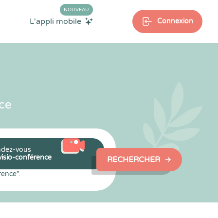
NOUVEAU
L'appli mobile
Connexion
ce
dez-vous
visio-conférence
RECHERCHER
rence".