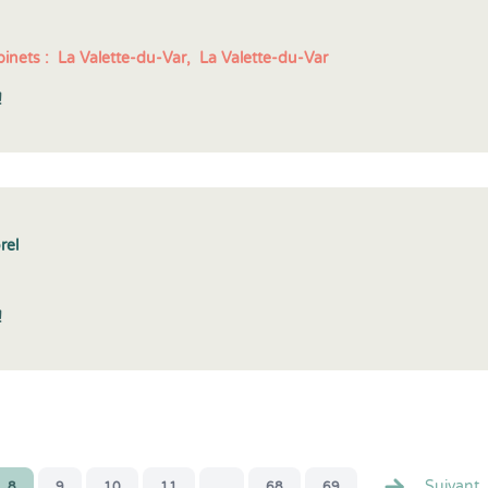
inets :
La Valette-du-Var,
La Valette-du-Var
!
rel
!
Suivant
8
9
10
11
...
68
69