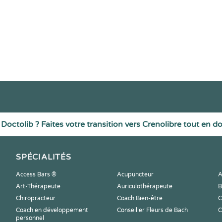
Doctolib ? Faites votre transition vers Crenolibre tout en d
SPÉCIALITÉS
Access Bars ®
Acupuncteur
A
Art-Thérapeute
Auriculothérapeute
B
Chiropracteur
Coach Bien-être
C
Coach en développement
Conseiller Fleurs de Bach
C
personnel