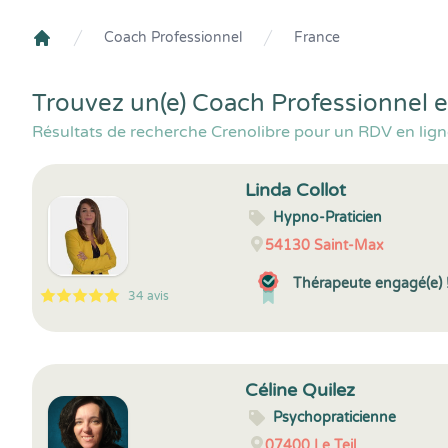
Coach Professionnel
France
Crenolibre
Trouvez un(e) Coach Professionnel e
Résultats de recherche Crenolibre pour un RDV en lig
Linda Collot
Hypno-Praticien
54130
Saint-Max
Thérapeute engagé(e) 
34 avis
5
1
5
34
Céline Quilez
Psychopraticienne
07400
Le Teil