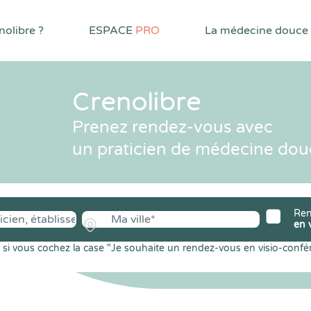
olibre ?
ESPACE
PRO
La médecine douce
Crenolibre
Prenez rendez-vous avec
un praticien de médecine dou
Ren
en 
si vous cochez la case "Je souhaite un rendez-vous en visio-confé