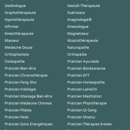
Geobiologue
Gestalt-Thérapeute
Graphothérapeute
Guérisseur
Hypnothérapeute
Imaginologie®
Infirmier
Kinesiologue
Kinesithérapeute
Magnetiseur
Masseur
Musicothérapeute
Médecine Douce
Naturopathe
Orthophoniste
Orthopédie
Ostéopathe
Praticien Ayurvéda
Praticien Bien-être
Praticien Biorésonance
Praticien Chromothérapie
Praticien EFT
Praticien Feng Shui
Praticien Homeopathe
Praticien Iridologie
Praticien LaHoChi
Praticien Massage Bien-être
Praticien Meditation
Praticien Médecine Chinoise
Praticien Phytothérapie
Praticien Pilates
Praticien Qi Gong
Praticien Reiki
Praticien Shiatsu
Praticien Soins Energétiques
Praticien Thérapies brèves