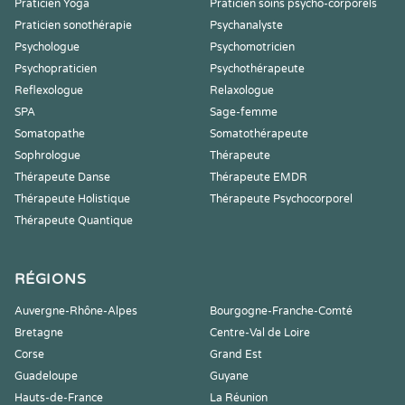
Praticien Yoga
Praticien soins psycho-corporels
Praticien sonothérapie
Psychanalyste
Psychologue
Psychomotricien
Psychopraticien
Psychothérapeute
Reflexologue
Relaxologue
SPA
Sage-femme
Somatopathe
Somatothérapeute
Sophrologue
Thérapeute
Thérapeute Danse
Thérapeute EMDR
Thérapeute Holistique
Thérapeute Psychocorporel
Thérapeute Quantique
RÉGIONS
Auvergne-Rhône-Alpes
Bourgogne-Franche-Comté
Bretagne
Centre-Val de Loire
Corse
Grand Est
Guadeloupe
Guyane
Hauts-de-France
La Réunion