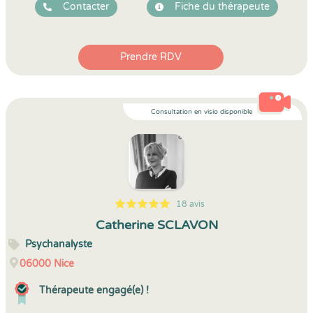
Contacter
Fiche du thérapeute
Prendre RDV
Consultation en visio disponible
18 avis
5
1
5
18
Catherine SCLAVON
Psychanalyste
06000
Nice
Thérapeute engagé(e) !