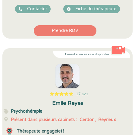
Contacter
Fiche du thérapeute
Prendre RDV
Consultation en visio disponible
17 avis
5
1
5
17
Emile Reyes
Psychothérapie
Présent dans plusieurs cabinets :
Cerdon,
Reyrieux
Thérapeute engagé(e) !