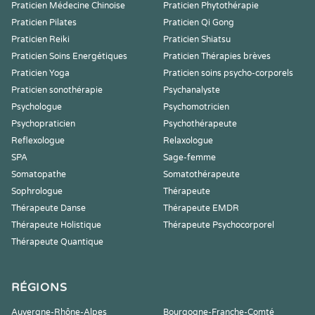
Praticien Médecine Chinoise
Praticien Phytothérapie
Praticien Pilates
Praticien Qi Gong
Praticien Reiki
Praticien Shiatsu
Praticien Soins Energétiques
Praticien Thérapies brèves
Praticien Yoga
Praticien soins psycho-corporels
Praticien sonothérapie
Psychanalyste
Psychologue
Psychomotricien
Psychopraticien
Psychothérapeute
Reflexologue
Relaxologue
SPA
Sage-femme
Somatopathe
Somatothérapeute
Sophrologue
Thérapeute
Thérapeute Danse
Thérapeute EMDR
Thérapeute Holistique
Thérapeute Psychocorporel
Thérapeute Quantique
RÉGIONS
Auvergne-Rhône-Alpes
Bourgogne-Franche-Comté