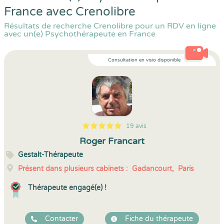
France avec Crenolibre
Résultats de recherche Crenolibre pour un RDV en ligne
avec un(e) Psychothérapeute en France
Consultation en visio disponible
19 avis
5
1
5
19
Roger Francart
Gestalt-Thérapeute
Présent dans plusieurs cabinets :
Gadancourt,
Paris
Thérapeute engagé(e) !
Contacter
Fiche du thérapeute