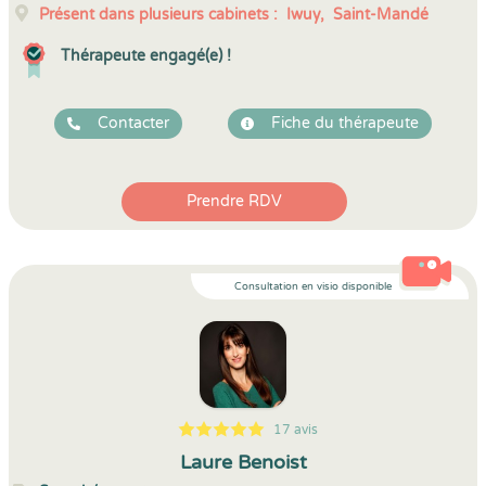
Présent dans plusieurs cabinets :
Iwuy,
Saint-Mandé
Thérapeute engagé(e) !
Contacter
Fiche du thérapeute
Prendre RDV
Consultation en visio disponible
17 avis
5
1
5
17
Laure Benoist