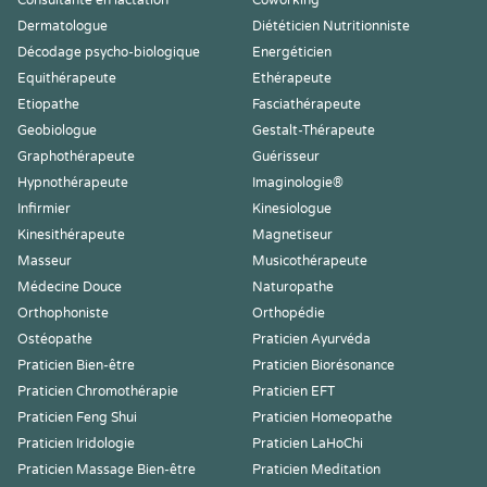
Consultante en lactation
Coworking
Dermatologue
Diététicien Nutritionniste
Décodage psycho-biologique
Energéticien
Equithérapeute
Ethérapeute
Etiopathe
Fasciathérapeute
Geobiologue
Gestalt-Thérapeute
Graphothérapeute
Guérisseur
Hypnothérapeute
Imaginologie®
Infirmier
Kinesiologue
Kinesithérapeute
Magnetiseur
Masseur
Musicothérapeute
Médecine Douce
Naturopathe
Orthophoniste
Orthopédie
Ostéopathe
Praticien Ayurvéda
Praticien Bien-être
Praticien Biorésonance
Praticien Chromothérapie
Praticien EFT
Praticien Feng Shui
Praticien Homeopathe
Praticien Iridologie
Praticien LaHoChi
Praticien Massage Bien-être
Praticien Meditation