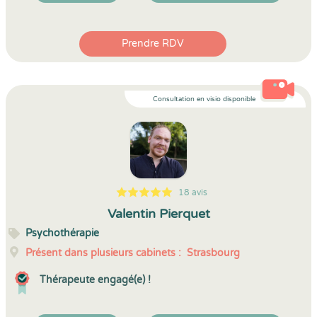
Prendre RDV
Consultation en visio disponible
18 avis
5
1
5
18
Valentin Pierquet
Psychothérapie
Présent dans plusieurs cabinets :
Strasbourg
Thérapeute engagé(e) !