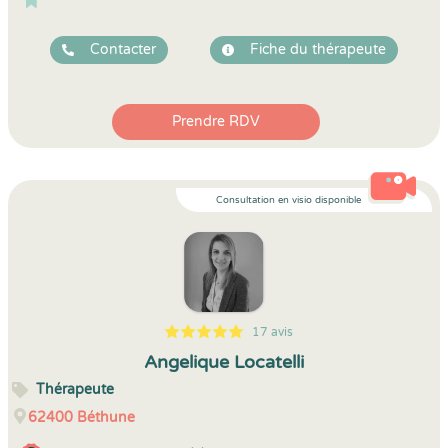
Contacter
Fiche du thérapeute
Prendre RDV
Consultation en visio disponible
17 avis
5
1
5
17
Angelique Locatelli
Thérapeute
62400
Béthune