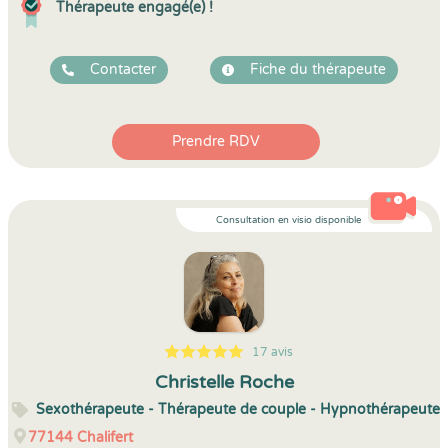
Thérapeute engagé(e) !
Contacter
Fiche du thérapeute
Prendre RDV
Consultation en visio disponible
17 avis
5
1
5
17
Christelle Roche
Sexothérapeute - Thérapeute de couple - Hypnothérapeute
77144
Chalifert