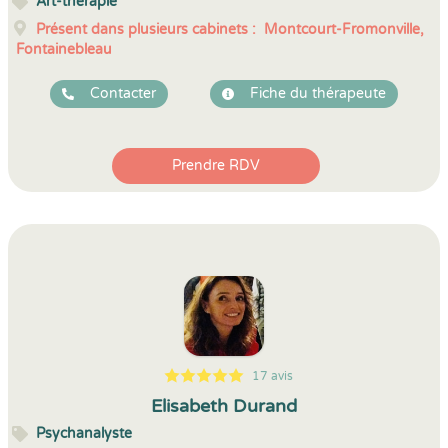
Art-thérapie
Présent dans plusieurs cabinets :
Montcourt-Fromonville,
Fontainebleau
Contacter
Fiche du thérapeute
Prendre RDV
17 avis
5
1
5
17
Elisabeth Durand
Psychanalyste