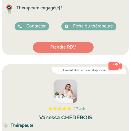
Thérapeute engagé(e) !
Contacter
Fiche du thérapeute
Prendre RDV
Consultation en visio disponible
17 avis
5
1
5
17
Vanessa CHEDEBOIS
Thérapeute