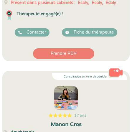
Présent dans plusieurs cabinets :
Esbly,
Esbly,
Esbly
Thérapeute engagé(e) !
Contacter
Fiche du thérapeute
Prendre RDV
Consultation en visio disponible
17 avis
5
1
5
17
Manon Cros