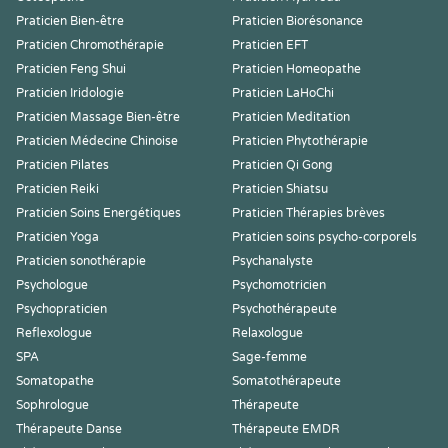
Praticien Bien-être
Praticien Biorésonance
Praticien Chromothérapie
Praticien EFT
Praticien Feng Shui
Praticien Homeopathe
Praticien Iridologie
Praticien LaHoChi
Praticien Massage Bien-être
Praticien Meditation
Praticien Médecine Chinoise
Praticien Phytothérapie
Praticien Pilates
Praticien Qi Gong
Praticien Reiki
Praticien Shiatsu
Praticien Soins Energétiques
Praticien Thérapies brèves
Praticien Yoga
Praticien soins psycho-corporels
Praticien sonothérapie
Psychanalyste
Psychologue
Psychomotricien
Psychopraticien
Psychothérapeute
Reflexologue
Relaxologue
SPA
Sage-femme
Somatopathe
Somatothérapeute
Sophrologue
Thérapeute
Thérapeute Danse
Thérapeute EMDR