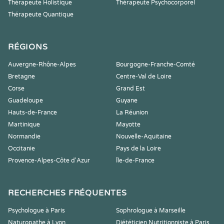
Thérapeute Holistique
Thérapeute Psychocorporel
Thérapeute Quantique
RÉGIONS
Auvergne-Rhône-Alpes
Bourgogne-Franche-Comté
Bretagne
Centre-Val de Loire
Corse
Grand Est
Guadeloupe
Guyane
Hauts-de-France
La Réunion
Martinique
Mayotte
Normandie
Nouvelle-Aquitaine
Occitanie
Pays de la Loire
Provence-Alpes-Côte d'Azur
Île-de-France
RECHERCHES FRÉQUENTES
Psychologue à Paris
Sophrologue à Marseille
Naturopathe à Lyon
Diététicien Nutritionniste à Paris