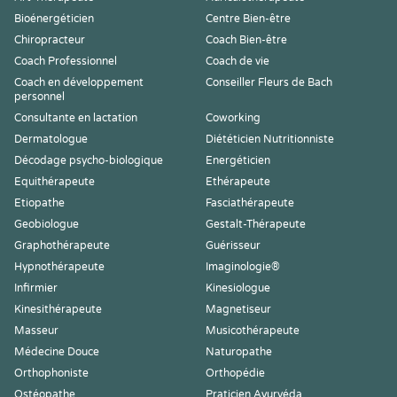
Bioénergéticien
Centre Bien-être
Chiropracteur
Coach Bien-être
Coach Professionnel
Coach de vie
Coach en développement
Conseiller Fleurs de Bach
personnel
Consultante en lactation
Coworking
Dermatologue
Diététicien Nutritionniste
Décodage psycho-biologique
Energéticien
Equithérapeute
Ethérapeute
Etiopathe
Fasciathérapeute
Geobiologue
Gestalt-Thérapeute
Graphothérapeute
Guérisseur
Hypnothérapeute
Imaginologie®
Infirmier
Kinesiologue
Kinesithérapeute
Magnetiseur
Masseur
Musicothérapeute
Médecine Douce
Naturopathe
Orthophoniste
Orthopédie
Ostéopathe
Praticien Ayurvéda