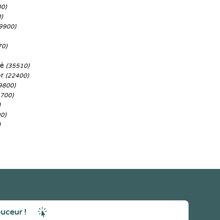
00)
)
9900)
70)
né
(35510)
or
(22400)
9800)
6700)
)
0)
)
ouceur !