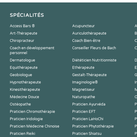
SPÉCIALITÉS
Access Bars ®
Acupuncteur
A
Art-Thérapeute
Auriculothérapeute
B
Chiropracteur
Coach Bien-être
C
Coach en développement
Conseiller Fleurs de Bach
C
personnel
Dermatologue
Diététicien Nutritionniste
D
Equithérapeute
Ethérapeute
E
Geobiologue
Gestalt-Thérapeute
G
Hypnothérapeute
Imaginologie®
I
Kinesithérapeute
Magnetiseur
M
Médecine Douce
Naturopathe
O
Ostéopathe
Praticien Ayurvéda
P
Praticien Chromothérapie
Praticien EFT
P
Praticien Iridologie
Praticien LaHoChi
P
Praticien Médecine Chinoise
Praticien Phytothérapie
P
Praticien Reiki
Praticien Shiatsu
P