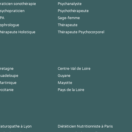
raticien sonothérapie
Psychanalyste
sychopraticien
Psychothérapeute
PA
Sage-femme
ophrologue
Thérapeute
hérapeute Holistique
Thérapeute Psychocorporel
retagne
Centre-Val de Loire
uadeloupe
Guyane
artinique
Mayotte
ccitanie
Pays de la Loire
aturopathe à Lyon
Diététicien Nutritionniste à Paris