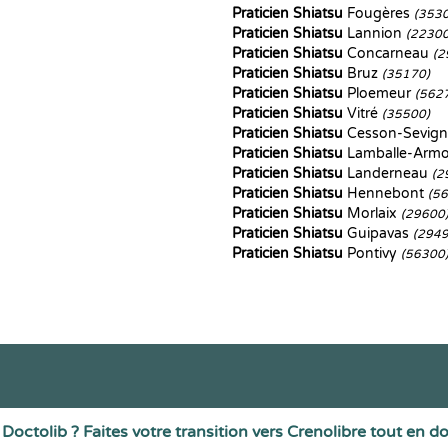
Praticien Shiatsu
Fougères
(353
Praticien Shiatsu
Lannion
(22300
Praticien Shiatsu
Concarneau
(2
Praticien Shiatsu
Bruz
(35170)
Praticien Shiatsu
Ploemeur
(562
Praticien Shiatsu
Vitré
(35500)
Praticien Shiatsu
Cesson-Sevig
Praticien Shiatsu
Lamballe-Arm
Praticien Shiatsu
Landerneau
(2
Praticien Shiatsu
Hennebont
(5
Praticien Shiatsu
Morlaix
(29600
Praticien Shiatsu
Guipavas
(2949
Praticien Shiatsu
Pontivy
(56300
Doctolib ? Faites votre transition vers Crenolibre tout en d