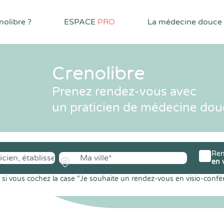
olibre ?
ESPACE
PRO
La médecine douce
Crenolibre
Prenez rendez-vous avec
un praticien de médecine dou
Ren
en 
si vous cochez la case "Je souhaite un rendez-vous en visio-confé