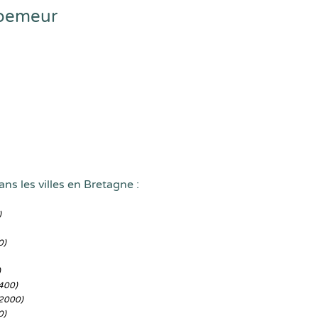
loemeur
ns les villes en Bretagne :
)
0)
)
400)
2000)
0)