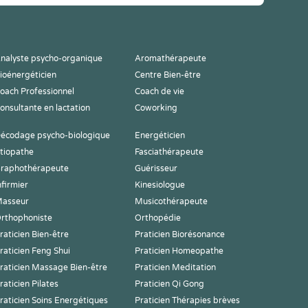
nalyste psycho-organique
Aromathérapeute
ioénergéticien
Centre Bien-être
oach Professionnel
Coach de vie
onsultante en lactation
Coworking
écodage psycho-biologique
Energéticien
tiopathe
Fasciathérapeute
raphothérapeute
Guérisseur
nfirmier
Kinesiologue
asseur
Musicothérapeute
rthophoniste
Orthopédie
raticien Bien-être
Praticien Biorésonance
raticien Feng Shui
Praticien Homeopathe
raticien Massage Bien-être
Praticien Meditation
raticien Pilates
Praticien Qi Gong
raticien Soins Energétiques
Praticien Thérapies brèves