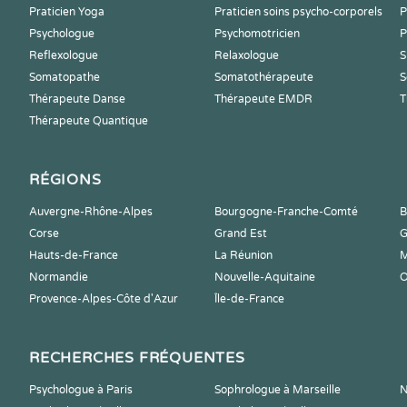
Praticien Yoga
Praticien soins psycho-corporels
P
Psychologue
Psychomotricien
P
Reflexologue
Relaxologue
S
Somatopathe
Somatothérapeute
S
Thérapeute Danse
Thérapeute EMDR
T
Thérapeute Quantique
RÉGIONS
Auvergne-Rhône-Alpes
Bourgogne-Franche-Comté
B
Corse
Grand Est
G
Hauts-de-France
La Réunion
M
Normandie
Nouvelle-Aquitaine
O
Provence-Alpes-Côte d'Azur
Île-de-France
RECHERCHES FRÉQUENTES
Psychologue à Paris
Sophrologue à Marseille
N