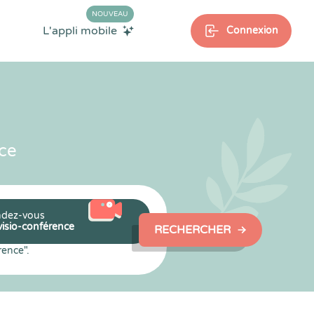
NOUVEAU
L'appli mobile
Connexion
ce
dez-vous
visio-conférence
RECHERCHER
rence".