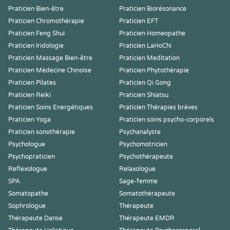
Praticien Bien-être
Praticien Biorésonance
Praticien Chromothérapie
Praticien EFT
Praticien Feng Shui
Praticien Homeopathe
Praticien Iridologie
Praticien LaHoChi
Praticien Massage Bien-être
Praticien Meditation
Praticien Médecine Chinoise
Praticien Phytothérapie
Praticien Pilates
Praticien Qi Gong
Praticien Reiki
Praticien Shiatsu
Praticien Soins Energétiques
Praticien Thérapies brèves
Praticien Yoga
Praticien soins psycho-corporels
Praticien sonothérapie
Psychanalyste
Psychologue
Psychomotricien
Psychopraticien
Psychothérapeute
Reflexologue
Relaxologue
SPA
Sage-femme
Somatopathe
Somatothérapeute
Sophrologue
Thérapeute
Thérapeute Danse
Thérapeute EMDR