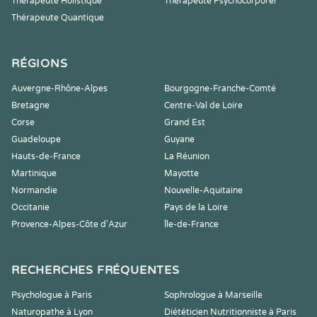
Thérapeute Holistique
Thérapeute Psychocorporel
Thérapeute Quantique
RÉGIONS
Auvergne-Rhône-Alpes
Bourgogne-Franche-Comté
Bretagne
Centre-Val de Loire
Corse
Grand Est
Guadeloupe
Guyane
Hauts-de-France
La Réunion
Martinique
Mayotte
Normandie
Nouvelle-Aquitaine
Occitanie
Pays de la Loire
Provence-Alpes-Côte d'Azur
Île-de-France
RECHERCHES FRÉQUENTES
Psychologue à Paris
Sophrologue à Marseille
Naturopathe à Lyon
Diététicien Nutritionniste à Paris