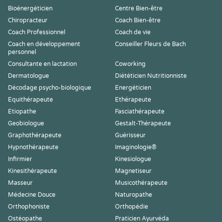
Bioénergéticien
Centre Bien-être
Chiropracteur
Coach Bien-être
Coach Professionnel
Coach de vie
Coach en développement
Conseiller Fleurs de Bach
personnel
Consultante en lactation
Coworking
Dermatologue
Diététicien Nutritionniste
Décodage psycho-biologique
Energéticien
Equithérapeute
Ethérapeute
Etiopathe
Fasciathérapeute
Geobiologue
Gestalt-Thérapeute
Graphothérapeute
Guérisseur
Hypnothérapeute
Imaginologie®
Infirmier
Kinesiologue
Kinesithérapeute
Magnetiseur
Masseur
Musicothérapeute
Médecine Douce
Naturopathe
Orthophoniste
Orthopédie
Ostéopathe
Praticien Ayurvéda