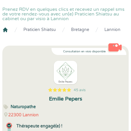
Prenez RDV en quelques clics et recevez un rappel sms
de votre rendez-vous avec un(e) Praticien Shiatsu au
cabinet ou par visio à Lannion
Praticien Shiatsu
Bretagne
Lannion
Crenolibre
Consultation en visio disponible
45 avis
5
1
5
45
Emilie Pepers
Naturopathe
22300
Lannion
Thérapeute engagé(e) !