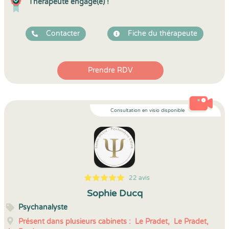
Thérapeute engagé(e) !
Contacter
Fiche du thérapeute
Prendre RDV
Consultation en visio disponible
22 avis
5
1
5
22
Sophie Ducq
Psychanalyste
Présent dans plusieurs cabinets :
Le Pradet,
Le Pradet,