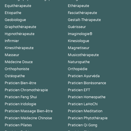
Equithérapeute
Ethérapeute
Etiopathe
Fasciathérapeute
Geobiologue
Gestalt-Thérapeute
Graphothérapeute
Guérisseur
Hypnothérapeute
Imaginologie®
Infirmier
Kinesiologue
Kinesithérapeute
Magnetiseur
Masseur
Musicothérapeute
Médecine Douce
Naturopathe
Orthophoniste
Orthopédie
Ostéopathe
Praticien Ayurvéda
Praticien Bien-être
Praticien Biorésonance
Praticien Chromothérapie
Praticien EFT
Praticien Feng Shui
Praticien Homeopathe
Praticien Iridologie
Praticien LaHoChi
Praticien Massage Bien-être
Praticien Meditation
Praticien Médecine Chinoise
Praticien Phytothérapie
Praticien Pilates
Praticien Qi Gong