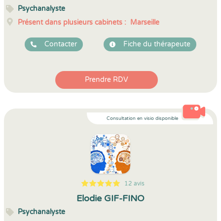
Psychanalyste
Présent dans plusieurs cabinets :
Marseille
Contacter
Fiche du thérapeute
Prendre RDV
Consultation en visio disponible
12 avis
5
1
5
12
Elodie GIF-FINO
Psychanalyste