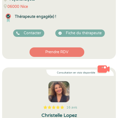
06000
Nice
Thérapeute engagé(e) !
Contacter
Fiche du thérapeute
Prendre RDV
Consultation en visio disponible
16 avis
5
1
5
16
Christelle Lopez