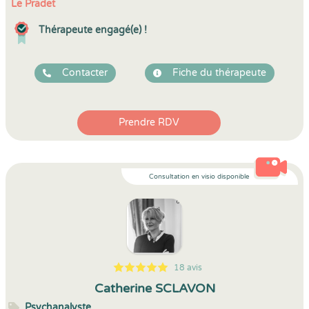
Le Pradet
Thérapeute engagé(e) !
Contacter
Fiche du thérapeute
Prendre RDV
Consultation en visio disponible
18 avis
5
1
5
18
Catherine SCLAVON
Psychanalyste