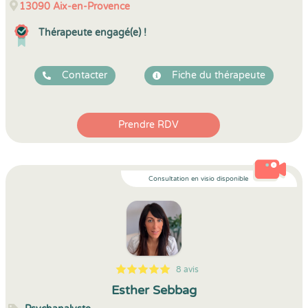
13090
Aix-en-Provence
Thérapeute engagé(e) !
Contacter
Fiche du thérapeute
Prendre RDV
Consultation en visio disponible
8 avis
5
1
5
8
Esther Sebbag