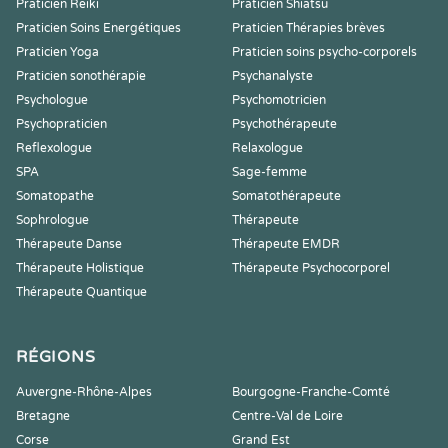
Praticien Reiki
Praticien Shiatsu
Praticien Soins Energétiques
Praticien Thérapies brèves
Praticien Yoga
Praticien soins psycho-corporels
Praticien sonothérapie
Psychanalyste
Psychologue
Psychomotricien
Psychopraticien
Psychothérapeute
Reflexologue
Relaxologue
SPA
Sage-femme
Somatopathe
Somatothérapeute
Sophrologue
Thérapeute
Thérapeute Danse
Thérapeute EMDR
Thérapeute Holistique
Thérapeute Psychocorporel
Thérapeute Quantique
RÉGIONS
Auvergne-Rhône-Alpes
Bourgogne-Franche-Comté
Bretagne
Centre-Val de Loire
Corse
Grand Est