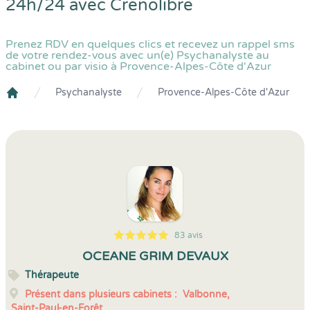
24h/24 avec
Crenolibre
Prenez RDV en quelques clics et recevez un rappel sms
de votre rendez-vous avec un(e) Psychanalyste au
cabinet ou par visio à Provence-Alpes-Côte d'Azur
Psychanalyste
Provence-Alpes-Côte d'Azur
Crenolibre
83 avis
5
1
5
83
OCEANE GRIM DEVAUX
Thérapeute
Présent dans plusieurs cabinets :
Valbonne,
Saint-Paul-en-Forêt