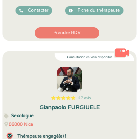
Contacter
Fiche du thérapeute
Prendre RDV
Consultation en visio disponible
47 avis
5
1
5
47
Gianpaolo FURGIUELE
Sexologue
06000
Nice
Thérapeute engagé(e) !