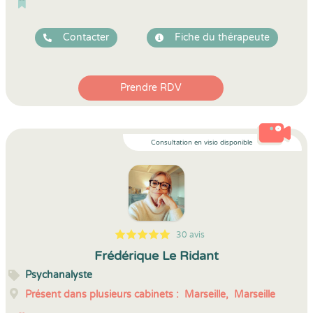
Contacter
Fiche du thérapeute
Prendre RDV
Consultation en visio disponible
30 avis
5
1
5
30
Frédérique Le Ridant
Psychanalyste
Présent dans plusieurs cabinets :
Marseille,
Marseille