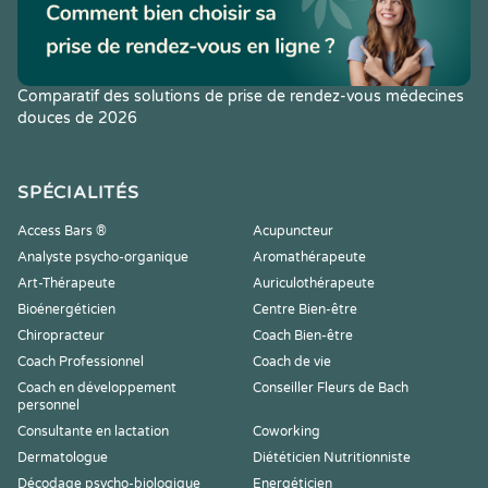
Comparatif des solutions de prise de rendez-vous médecines
douces de 2026
SPÉCIALITÉS
Access Bars ®
Acupuncteur
Analyste psycho-organique
Aromathérapeute
Art-Thérapeute
Auriculothérapeute
Bioénergéticien
Centre Bien-être
Chiropracteur
Coach Bien-être
Coach Professionnel
Coach de vie
Coach en développement
Conseiller Fleurs de Bach
personnel
Consultante en lactation
Coworking
Dermatologue
Diététicien Nutritionniste
Décodage psycho-biologique
Energéticien