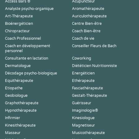
Access Bars ®
Acupuncteur
Analyste psycho-organique
Aromathérapeute
Art-Thérapeute
Auriculothérapeute
Bioénergéticien
Centre Bien-être
Chiropracteur
Coach Bien-être
Coach Professionnel
Coach de vie
Coach en développement
Conseiller Fleurs de Bach
personnel
Consultante en lactation
Coworking
Dermatologue
Diététicien Nutritionniste
Décodage psycho-biologique
Energéticien
Equithérapeute
Ethérapeute
Etiopathe
Fasciathérapeute
Geobiologue
Gestalt-Thérapeute
Graphothérapeute
Guérisseur
Hypnothérapeute
Imaginologie®
Infirmier
Kinesiologue
Kinesithérapeute
Magnetiseur
Masseur
Musicothérapeute