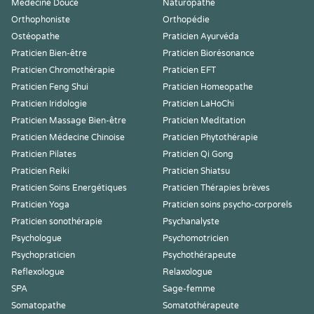
Médecine Douce
Naturopathe
Orthophoniste
Orthopédie
Ostéopathe
Praticien Ayurvéda
Praticien Bien-être
Praticien Biorésonance
Praticien Chromothérapie
Praticien EFT
Praticien Feng Shui
Praticien Homeopathe
Praticien Iridologie
Praticien LaHoChi
Praticien Massage Bien-être
Praticien Meditation
Praticien Médecine Chinoise
Praticien Phytothérapie
Praticien Pilates
Praticien Qi Gong
Praticien Reiki
Praticien Shiatsu
Praticien Soins Energétiques
Praticien Thérapies brèves
Praticien Yoga
Praticien soins psycho-corporels
Praticien sonothérapie
Psychanalyste
Psychologue
Psychomotricien
Psychopraticien
Psychothérapeute
Reflexologue
Relaxologue
SPA
Sage-femme
Somatopathe
Somatothérapeute