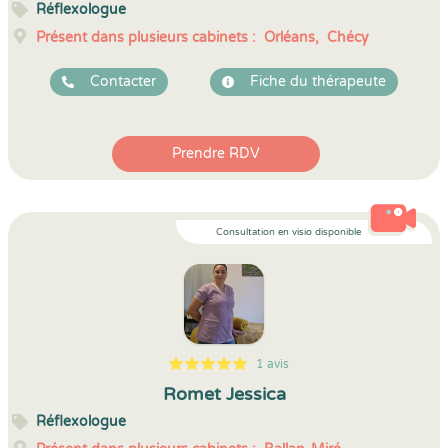
Réflexologue
Présent dans plusieurs cabinets :
Orléans,
Chécy
Contacter
Fiche du thérapeute
Prendre RDV
Consultation en visio disponible
1 avis
5
1
5
1
Romet Jessica
Réflexologue