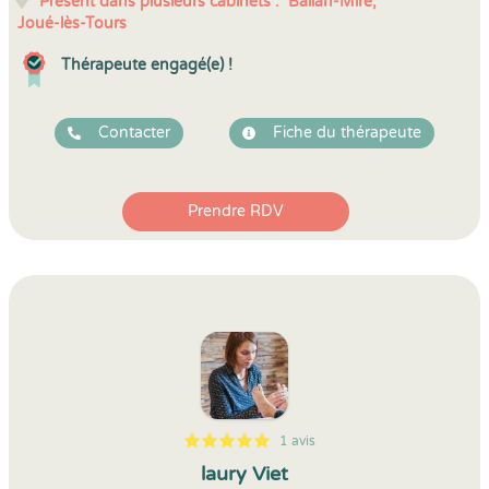
Présent dans plusieurs cabinets :
Ballan-Miré,
Joué-lès-Tours
Thérapeute engagé(e) !
Contacter
Fiche du thérapeute
Prendre RDV
1 avis
5
1
5
1
laury Viet