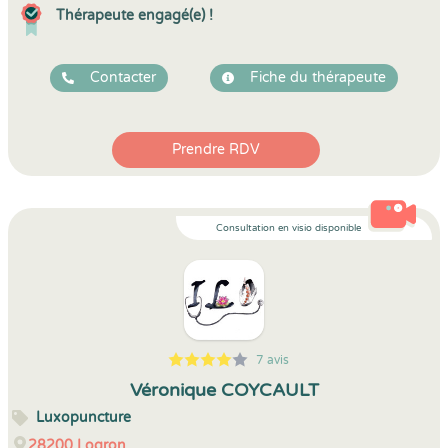
Thérapeute engagé(e) !
Contacter
Fiche du thérapeute
Prendre RDV
Consultation en visio disponible
7 avis
5
1
4
7
Véronique COYCAULT
Luxopuncture
28200
Logron