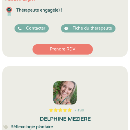
Thérapeute engagé(e) !
Contacter
Fiche du thérapeute
Prendre RDV
7 avis
5
1
5
7
DELPHINE MEZIERE
Réflexologie plantaire