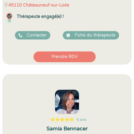
45110
Châteauneuf-sur-Loire
Thérapeute engagé(e) !
Contacter
Fiche du thérapeute
Prendre RDV
6 avis
5
1
5
6
Samia Bennacer