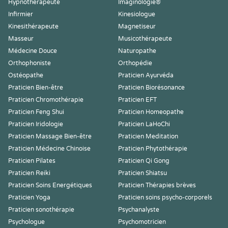
Hypnothérapeute
Imaginologie®
Infirmier
Kinesiologue
Kinesithérapeute
Magnetiseur
Masseur
Musicothérapeute
Médecine Douce
Naturopathe
Orthophoniste
Orthopédie
Ostéopathe
Praticien Ayurvéda
Praticien Bien-être
Praticien Biorésonance
Praticien Chromothérapie
Praticien EFT
Praticien Feng Shui
Praticien Homeopathe
Praticien Iridologie
Praticien LaHoChi
Praticien Massage Bien-être
Praticien Meditation
Praticien Médecine Chinoise
Praticien Phytothérapie
Praticien Pilates
Praticien Qi Gong
Praticien Reiki
Praticien Shiatsu
Praticien Soins Energétiques
Praticien Thérapies brèves
Praticien Yoga
Praticien soins psycho-corporels
Praticien sonothérapie
Psychanalyste
Psychologue
Psychomotricien