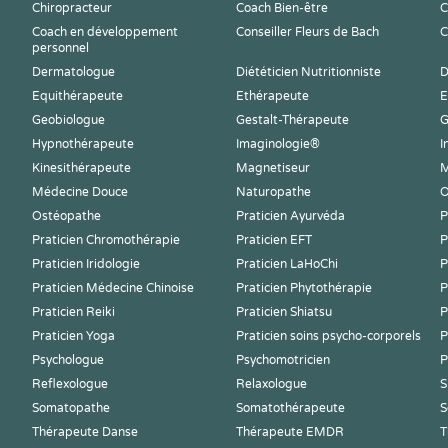
Chiropracteur
Coach Bien-être
C
Coach en développement
Conseiller Fleurs de Bach
C
personnel
Dermatologue
Diététicien Nutritionniste
D
Equithérapeute
Ethérapeute
E
Geobiologue
Gestalt-Thérapeute
G
Hypnothérapeute
Imaginologie®
I
Kinesithérapeute
Magnetiseur
M
Médecine Douce
Naturopathe
O
Ostéopathe
Praticien Ayurvéda
P
Praticien Chromothérapie
Praticien EFT
P
Praticien Iridologie
Praticien LaHoChi
P
Praticien Médecine Chinoise
Praticien Phytothérapie
P
Praticien Reiki
Praticien Shiatsu
P
Praticien Yoga
Praticien soins psycho-corporels
P
Psychologue
Psychomotricien
P
Reflexologue
Relaxologue
S
Somatopathe
Somatothérapeute
S
Thérapeute Danse
Thérapeute EMDR
T