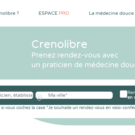
olibre ?
ESPACE
PRO
La médecine douce
Crenolibre
Prenez rendez-vous avec
un praticien de médecine dou
Ren
en 
si vous cochez la case "Je souhaite un rendez-vous en visio-confé