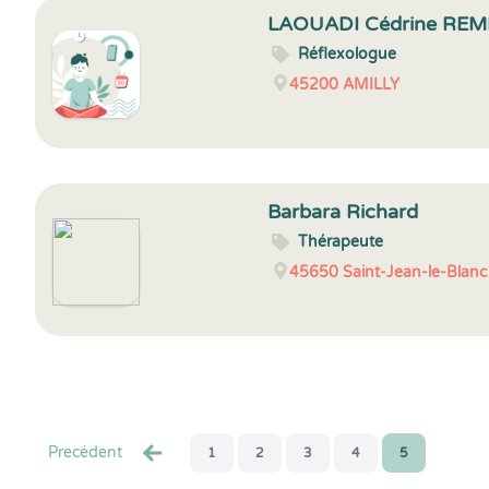
LAOUADI Cédrine RE
Réflexologue
45200
AMILLY
Barbara Richard
Thérapeute
45650
Saint-Jean-le-Blanc
Precédent
1
2
3
4
5