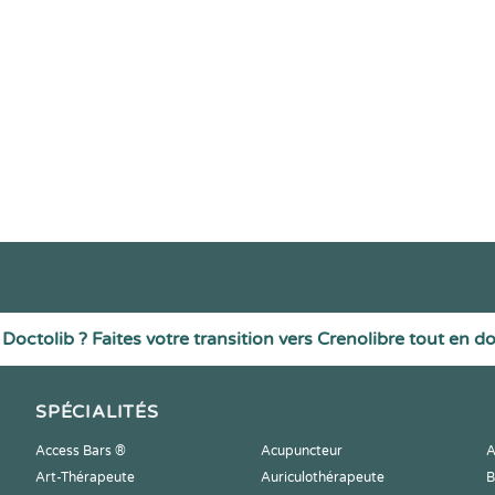
Doctolib ? Faites votre transition vers Crenolibre tout en d
SPÉCIALITÉS
Access Bars ®
Acupuncteur
A
Art-Thérapeute
Auriculothérapeute
B