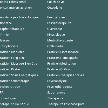
oach Professionnel
Coach de vie
onsultante en lactation
Coworking
écodage psycho-biologique
Energéticien
tiopathe
Fasciathérapeute
raphothérapeute
Guérisseur
nfirmier
Kinesiologue
asseur
Musicothérapeute
rthophoniste
Orthopédie
raticien Bien-être
Praticien Biorésonance
raticien Feng Shui
Praticien Homeopathe
raticien Massage Bien-être
Praticien Meditation
raticien Pilates
Praticien Qi Gong
raticien Soins Energétiques
Praticien Thérapies brèves
raticien sonothérapie
Psychanalyste
sychopraticien
Psychothérapeute
PA
Sage-femme
ophrologue
Thérapeute
hérapeute Holistique
Thérapeute Psychocorporel