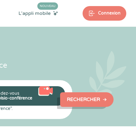
NOUVEAU
L'appli mobile
Connexion
ce
dez-vous
visio-conférence
RECHERCHER
rence".