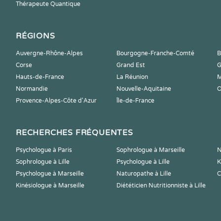
Thérapeute Quantique
RÉGIONS
Auvergne-Rhône-Alpes
Bourgogne-Franche-Comté
B
Corse
Grand Est
G
Hauts-de-France
La Réunion
M
Normandie
Nouvelle-Aquitaine
O
Provence-Alpes-Côte d'Azur
Île-de-France
RECHERCHES FRÉQUENTES
Psychologue à Paris
Sophrologue à Marseille
N
Sophrologue à Lille
Psychologue à Lille
K
Psychologue à Marseille
Naturopathe à Lille
C
Kinésiologue à Marseille
Diététicien Nutritionniste à Lille