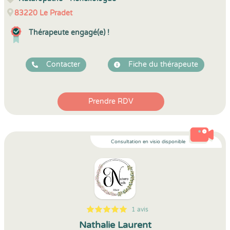
83220
Le Pradet
Thérapeute engagé(e) !
Contacter
Fiche du thérapeute
Prendre RDV
Consultation en visio disponible
1 avis
5
1
5
1
Nathalie Laurent