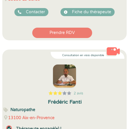
Contacter
Fiche du thérapeute
Prendre RDV
Consultation en visio disponible
2 avis
5
1
3
2
Frédéric Fanti
Naturopathe
13100
Aix-en-Provence
Thérapeute engagé(e) !