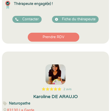
Thérapeute engagé(e) !
Contacter
Fiche du thérapeute
Prendre RDV
2 avis
5
1
5
2
Karoline DE ARAUJO
Naturopathe
83130
La Garde