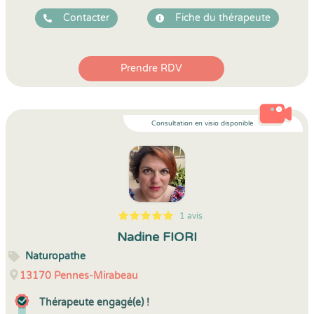
Contacter
Fiche du thérapeute
Prendre RDV
Consultation en visio disponible
1 avis
5
1
5
1
Nadine FIORI
Naturopathe
13170
Pennes-Mirabeau
Thérapeute engagé(e) !