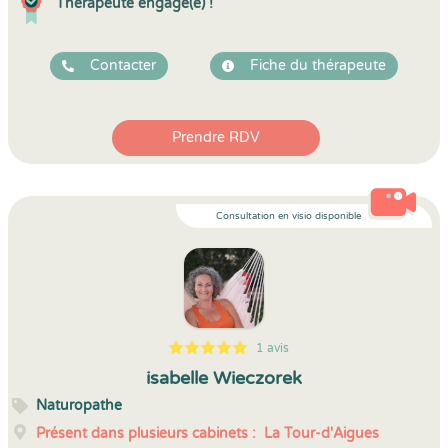
Thérapeute engagé(e) !
Contacter
Fiche du thérapeute
Prendre RDV
Consultation en visio disponible
1 avis
5
1
5
1
isabelle Wieczorek
Naturopathe
Présent dans plusieurs cabinets :
La Tour-d'Aigues