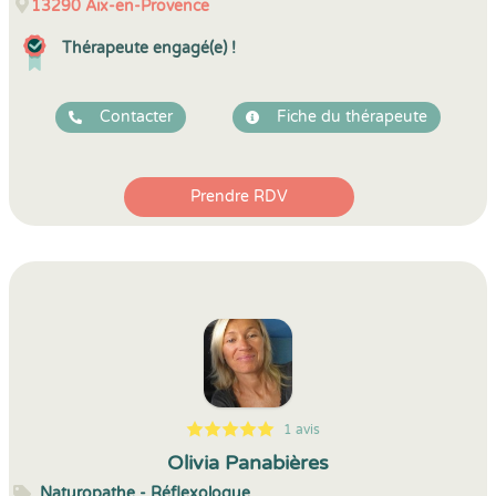
13290
Aix-en-Provence
Thérapeute engagé(e) !
Contacter
Fiche du thérapeute
Prendre RDV
1 avis
5
1
5
1
Olivia Panabières
Naturopathe - Réflexologue