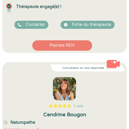
Thérapeute engagé(e) !
Contacter
Fiche du thérapeute
Prendre RDV
Consultation en visio disponible
1 avis
5
1
5
1
Cendrine Bougon
Naturopathe