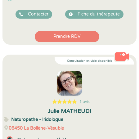
Contacter
Fiche du thérapeute
Prendre RDV
Consultation en visio disponible
1 avis
5
1
5
1
Julie MATHEUDI
Naturopathe - Iridologue
06450
La Bollène-Vésubie