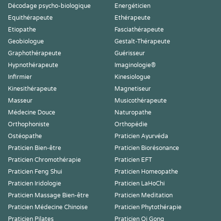
Décodage psycho-biologique
Energéticien
Equithérapeute
Ethérapeute
Etiopathe
Fasciathérapeute
Geobiologue
Gestalt-Thérapeute
Graphothérapeute
Guérisseur
Hypnothérapeute
Imaginologie®
Infirmier
Kinesiologue
Kinesithérapeute
Magnetiseur
Masseur
Musicothérapeute
Médecine Douce
Naturopathe
Orthophoniste
Orthopédie
Ostéopathe
Praticien Ayurvéda
Praticien Bien-être
Praticien Biorésonance
Praticien Chromothérapie
Praticien EFT
Praticien Feng Shui
Praticien Homeopathe
Praticien Iridologie
Praticien LaHoChi
Praticien Massage Bien-être
Praticien Meditation
Praticien Médecine Chinoise
Praticien Phytothérapie
Praticien Pilates
Praticien Qi Gong