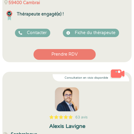
59400
Cambrai
Thérapeute engagé(e) !
Contacter
Fiche du thérapeute
Prendre RDV
Consultation en visio disponible
63 avis
5
1
5
63
Alexis Lavigne