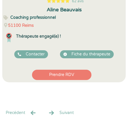
62 avis
5
1
5
62
Aline Beauvais
Coaching professionnel
51100
Reims
Thérapeute engagé(e) !
Contacter
Fiche du thérapeute
Prendre RDV
Precédent
Suivant