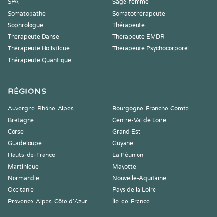
SPA
Sage-femme
Somatopathe
Somatothérapeute
Sophrologue
Thérapeute
Thérapeute Danse
Thérapeute EMDR
Thérapeute Holistique
Thérapeute Psychocorporel
Thérapeute Quantique
RÉGIONS
Auvergne-Rhône-Alpes
Bourgogne-Franche-Comté
Bretagne
Centre-Val de Loire
Corse
Grand Est
Guadeloupe
Guyane
Hauts-de-France
La Réunion
Martinique
Mayotte
Normandie
Nouvelle-Aquitaine
Occitanie
Pays de la Loire
Provence-Alpes-Côte d'Azur
Île-de-France