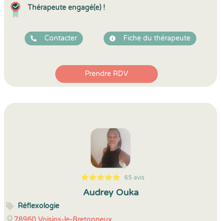
Thérapeute engagé(e) !
Contacter
Fiche du thérapeute
Prendre RDV
65 avis
5
1
5
65
Audrey Ouka
Réflexologie
78960
Voisins-le-Bretonneux