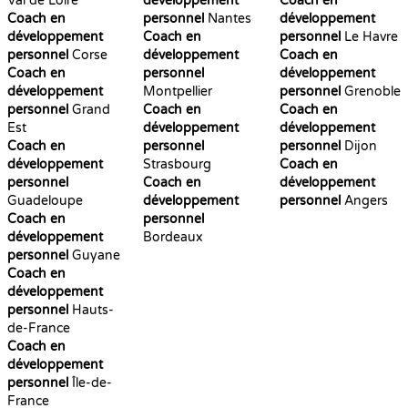
Val de Loire
développement
Coach en
Coach en
personnel
Nantes
développement
développement
Coach en
personnel
Le Havre
personnel
Corse
développement
Coach en
Coach en
personnel
développement
développement
Montpellier
personnel
Grenoble
personnel
Grand
Coach en
Coach en
Est
développement
développement
Coach en
personnel
personnel
Dijon
développement
Strasbourg
Coach en
personnel
Coach en
développement
Guadeloupe
développement
personnel
Angers
Coach en
personnel
développement
Bordeaux
personnel
Guyane
Coach en
développement
personnel
Hauts-
de-France
Coach en
développement
personnel
Île-de-
France