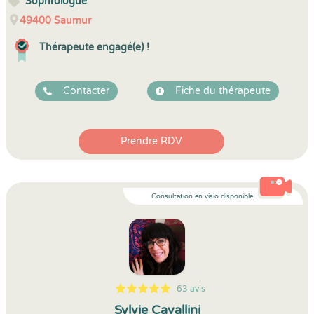
Sophrologue
49400
Saumur
Thérapeute engagé(e) !
Contacter
Fiche du thérapeute
Prendre RDV
Consultation en visio disponible
63 avis
5
1
5
63
Sylvie Cavallini