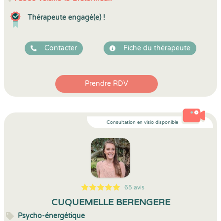
Thérapeute engagé(e) !
Contacter
Fiche du thérapeute
Prendre RDV
Consultation en visio disponible
65 avis
5
1
5
65
CUQUEMELLE BERENGERE
Psycho-énergétique