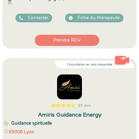
Contacter
Fiche du thérapeute
Prendre RDV
Consultation en visio disponible
65 avis
5
1
5
65
Amiris Guidance Energy
Guidance spirituelle
69008
Lyon