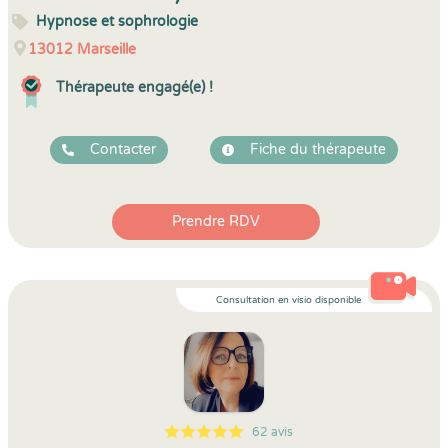
Hypnose et sophrologie
13012
Marseille
Thérapeute engagé(e) !
Contacter
Fiche du thérapeute
Prendre RDV
Consultation en visio disponible
62 avis
5
1
5
62