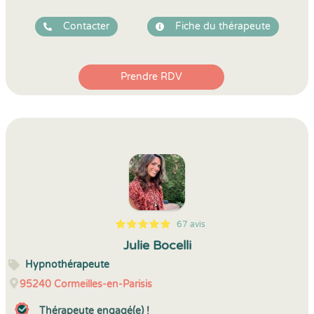
Contacter
Fiche du thérapeute
Prendre RDV
67 avis
5
1
5
67
Julie Bocelli
Hypnothérapeute
95240
Cormeilles-en-Parisis
Thérapeute engagé(e) !