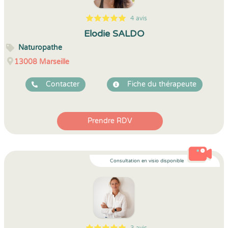
4 avis
5
1
5
4
Elodie SALDO
Naturopathe
13008
Marseille
Contacter
Fiche du thérapeute
Prendre RDV
Consultation en visio disponible