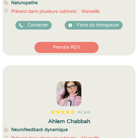
Naturopathe
Présent dans plusieurs cabinets :
Marseille
Contacter
Fiche du thérapeute
Prendre RDV
42 avis
5
1
5
42
Ahlem Chabbah
Neurofeedback dynamique