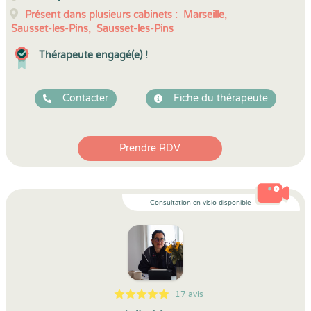
Présent dans plusieurs cabinets :
Marseille,
Sausset-les-Pins,
Sausset-les-Pins
Thérapeute engagé(e) !
Contacter
Fiche du thérapeute
Prendre RDV
Consultation en visio disponible
17 avis
5
1
5
17