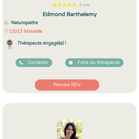
5 avis
5
1
5
5
Edmond Barthelemy
Naturopathe
13013
Marseille
Thérapeute engagé(e) !
Contacter
Fiche du thérapeute
Prendre RDV