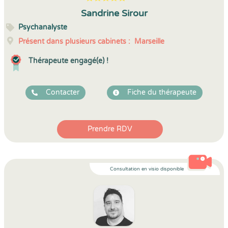
5
1
5
6
Sandrine Sirour
Psychanalyste
Présent dans plusieurs cabinets :
Marseille
Thérapeute engagé(e) !
Contacter
Fiche du thérapeute
Prendre RDV
Consultation en visio disponible