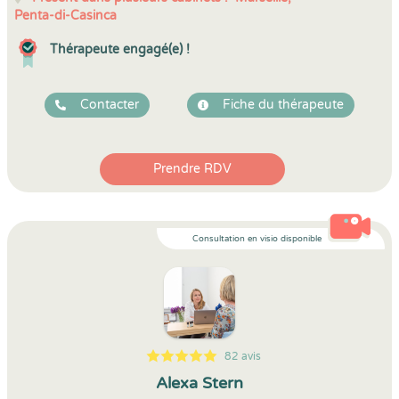
Penta-di-Casinca
Thérapeute engagé(e) !
Contacter
Fiche du thérapeute
Prendre RDV
Consultation en visio disponible
82 avis
5
1
5
82
Alexa Stern