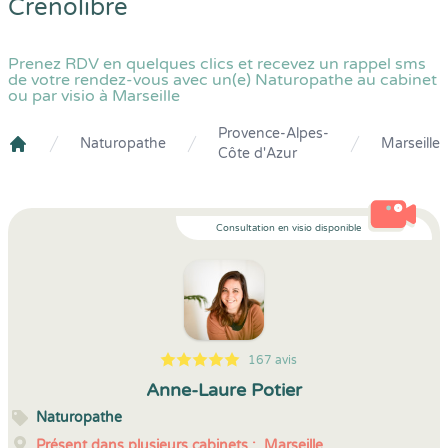
Crenolibre
Prenez RDV en quelques clics et recevez un rappel sms
de votre rendez-vous avec un(e) Naturopathe au cabinet
ou par visio à Marseille
Provence-Alpes-
Naturopathe
Marseille
Côte d'Azur
Crenolibre
Consultation en visio disponible
167 avis
5
1
5
167
Anne-Laure Potier
Naturopathe
Présent dans plusieurs cabinets :
Marseille,