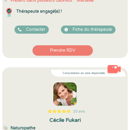
Présent dans plusieurs cabinets :
Marseille
Thérapeute engagé(e) !
Contacter
Fiche du thérapeute
Prendre RDV
Consultation en visio disponible
20 avis
5
1
5
20
Cécile Fukari
Naturopathe