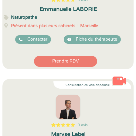
3 avis
5
1
5
3
Emmanuelle LABORIE
Naturopathe
Présent dans plusieurs cabinets :
Marseille
Contacter
Fiche du thérapeute
Prendre RDV
Consultation en visio disponible
3 avis
5
1
5
3
Maryse Lebel