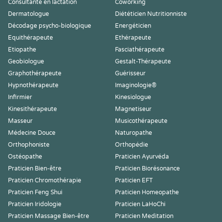
Consultante en lactation
Coworking
Dermatologue
Diététicien Nutritionniste
Décodage psycho-biologique
Energéticien
Equithérapeute
Ethérapeute
Etiopathe
Fasciathérapeute
Geobiologue
Gestalt-Thérapeute
Graphothérapeute
Guérisseur
Hypnothérapeute
Imaginologie®
Infirmier
Kinesiologue
Kinesithérapeute
Magnetiseur
Masseur
Musicothérapeute
Médecine Douce
Naturopathe
Orthophoniste
Orthopédie
Ostéopathe
Praticien Ayurvéda
Praticien Bien-être
Praticien Biorésonance
Praticien Chromothérapie
Praticien EFT
Praticien Feng Shui
Praticien Homeopathe
Praticien Iridologie
Praticien LaHoChi
Praticien Massage Bien-être
Praticien Meditation