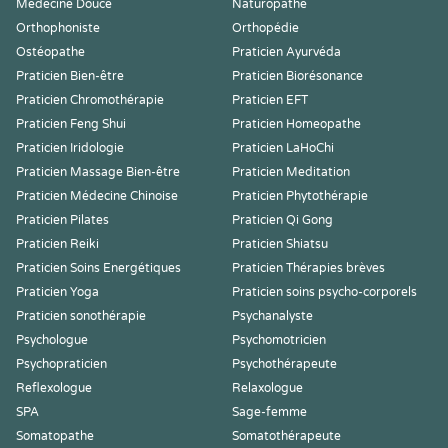
Médecine Douce
Naturopathe
Orthophoniste
Orthopédie
Ostéopathe
Praticien Ayurvéda
Praticien Bien-être
Praticien Biorésonance
Praticien Chromothérapie
Praticien EFT
Praticien Feng Shui
Praticien Homeopathe
Praticien Iridologie
Praticien LaHoChi
Praticien Massage Bien-être
Praticien Meditation
Praticien Médecine Chinoise
Praticien Phytothérapie
Praticien Pilates
Praticien Qi Gong
Praticien Reiki
Praticien Shiatsu
Praticien Soins Energétiques
Praticien Thérapies brèves
Praticien Yoga
Praticien soins psycho-corporels
Praticien sonothérapie
Psychanalyste
Psychologue
Psychomotricien
Psychopraticien
Psychothérapeute
Reflexologue
Relaxologue
SPA
Sage-femme
Somatopathe
Somatothérapeute