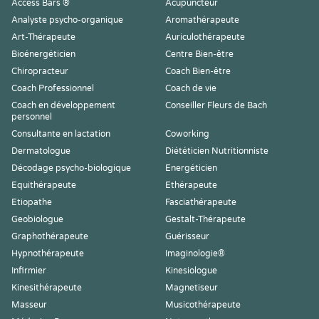
Access Bars ®
Acupuncteur
Analyste psycho-organique
Aromathérapeute
Art-Thérapeute
Auriculothérapeute
Bioénergéticien
Centre Bien-être
Chiropracteur
Coach Bien-être
Coach Professionnel
Coach de vie
Coach en développement
Conseiller Fleurs de Bach
personnel
Consultante en lactation
Coworking
Dermatologue
Diététicien Nutritionniste
Décodage psycho-biologique
Energéticien
Equithérapeute
Ethérapeute
Etiopathe
Fasciathérapeute
Geobiologue
Gestalt-Thérapeute
Graphothérapeute
Guérisseur
Hypnothérapeute
Imaginologie®
Infirmier
Kinesiologue
Kinesithérapeute
Magnetiseur
Masseur
Musicothérapeute